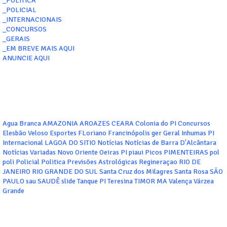
_POLITICA
_POLICIAL
_INTERNACIONAIS
_CONCURSOS
_GERAIS
_EM BREVE MAIS AQUI
ANUNCIE AQUI
Agua Branca
AMAZONIA
AROAZES
CEARA
Colonia do PI
Concursos
Elesbão Veloso
Esportes
FLoriano
Francinópolis
ger
Geral
Inhumas PI
Internacional
LAGOA DO SITIO
Notícias
Notícias de Barra D'Alcântara
Notícias Variadas
Novo Oriente
Oeiras
PI
piaui
Picos
PIMENTEIRAS
pol
poli
Policial
Politica
Previsões Astrológicas
Regineraçao
RIO DE
JANEIRO
RIO GRANDE DO SUL
Santa Cruz dos Milagres
Santa Rosa
SÃO
PAULO
sau
SAUDÊ
slide
Tanque PI
Teresina
TIMOR MA
Valença
Várzea
Grande