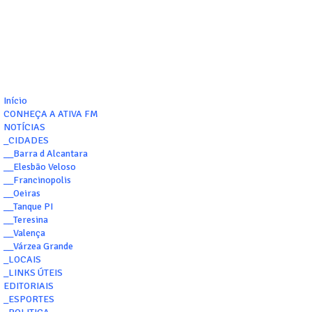
Início
CONHEÇA A ATIVA FM
NOTÍCIAS
_CIDADES
__Barra d Alcantara
__Elesbão Veloso
__Francinopolis
__Oeiras
__Tanque PI
__Teresina
__Valença
__Várzea Grande
_LOCAIS
_LINKS ÚTEIS
EDITORIAIS
_ESPORTES