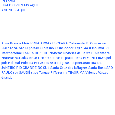
_GERAIS
_EM BREVE MAIS AQUI
ANUNCIE AQUI
Agua Branca
AMAZONIA
AROAZES
CEARA
Colonia do PI
Concursos
Elesbão Veloso
Esportes
FLoriano
Francinópolis
ger
Geral
Inhumas PI
Internacional
LAGOA DO SITIO
Notícias
Notícias de Barra D'Alcântara
Notícias Variadas
Novo Oriente
Oeiras
PI
piaui
Picos
PIMENTEIRAS
pol
poli
Policial
Politica
Previsões Astrológicas
Regineraçao
RIO DE
JANEIRO
RIO GRANDE DO SUL
Santa Cruz dos Milagres
Santa Rosa
SÃO
PAULO
sau
SAUDÊ
slide
Tanque PI
Teresina
TIMOR MA
Valença
Várzea
Grande