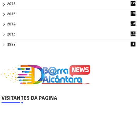
2016
793
8
2015
268
4
2014
236
4
2013
191
2
1999
1
VISITANTES DA PAGINA