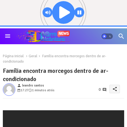
Página inicial
Geral
Família encontra morcegos dentro de ar-
condicionado
Família encontra morcegos dentro de ar-
condicionado
person
leandro santos
share
0
17:27
1 minutos atrás