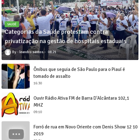
SAUDÊ
Categorias da Saúde protestam contra
privatização na gestão de hospitais estaduais
leandro santos
08:21
Ônibus que seguia de São Paulo para o Piauí é
tomado de assalto
16:30
Ouvir Rádio Ativa FM de Barra D'Alcântara 102,1
MHZ
09:10
Forró de rua em Novo Oriente com Denis Show 12 10
2019