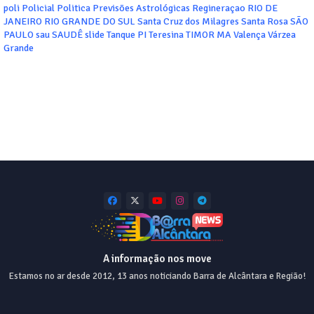
poli
Policial
Politica
Previsões Astrológicas
Regineraçao
RIO DE
JANEIRO
RIO GRANDE DO SUL
Santa Cruz dos Milagres
Santa Rosa
SÃO
PAULO
sau
SAUDÊ
slide
Tanque PI
Teresina
TIMOR MA
Valença
Várzea
Grande
A informação nos move
Estamos no ar desde 2012, 13 anos noticiando Barra de Alcântara e Região!