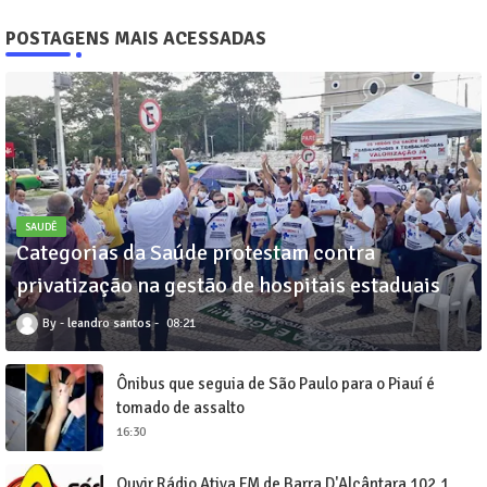
POSTAGENS MAIS ACESSADAS
SAUDÊ
Categorias da Saúde protestam contra
privatização na gestão de hospitais estaduais
leandro santos
08:21
Ônibus que seguia de São Paulo para o Piauí é
tomado de assalto
16:30
Ouvir Rádio Ativa FM de Barra D'Alcântara 102,1