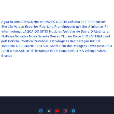
Agua Branca
AMAZONIA
AROAZES
CEARA
Colonia do PI
Concursos
Elesbão Veloso
Esportes
FLoriano
Francinópolis
ger
Geral
Inhumas PI
Internacional
LAGOA DO SITIO
Notícias
Notícias de Barra D'Alcântara
Notícias Variadas
Novo Oriente
Oeiras
PI
piaui
Picos
PIMENTEIRAS
pol
poli
Policial
Politica
Previsões Astrológicas
Regineraçao
RIO DE
JANEIRO
RIO GRANDE DO SUL
Santa Cruz dos Milagres
Santa Rosa
SÃO
PAULO
sau
SAUDÊ
slide
Tanque PI
Teresina
TIMOR MA
Valença
Várzea
Grande