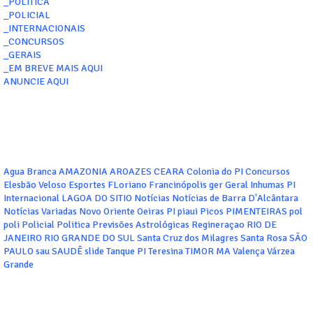
_POLITICA
_POLICIAL
_INTERNACIONAIS
_CONCURSOS
_GERAIS
_EM BREVE MAIS AQUI
ANUNCIE AQUI
Agua Branca
AMAZONIA
AROAZES
CEARA
Colonia do PI
Concursos
Elesbão Veloso
Esportes
FLoriano
Francinópolis
ger
Geral
Inhumas PI
Internacional
LAGOA DO SITIO
Notícias
Notícias de Barra D'Alcântara
Notícias Variadas
Novo Oriente
Oeiras
PI
piaui
Picos
PIMENTEIRAS
pol
poli
Policial
Politica
Previsões Astrológicas
Regineraçao
RIO DE
JANEIRO
RIO GRANDE DO SUL
Santa Cruz dos Milagres
Santa Rosa
SÃO
PAULO
sau
SAUDÊ
slide
Tanque PI
Teresina
TIMOR MA
Valença
Várzea
Grande