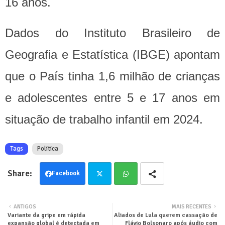
16 anos.
Dados do Instituto Brasileiro de
Geografia e Estatística (IBGE) apontam
que o País tinha 1,6 milhão de crianças
e adolescentes entre 5 e 17 anos em
situação de trabalho infantil em 2024.
Tags
Politica
Facebook
Twit
Wha
ANTIGOS
MAIS RECENTES
Variante da gripe em rápida
Aliados de Lula querem cassação de
ter
tsa
expansão global é detectada em
Flávio Bolsonaro após áudio com