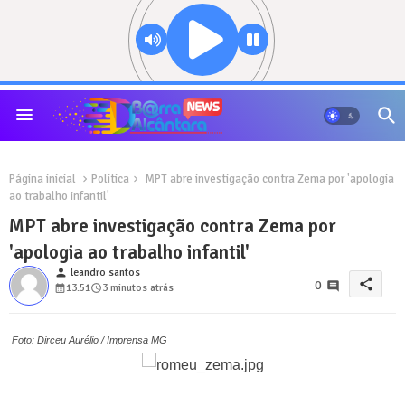
Página inicial
Politica
MPT abre investigação contra Zema por 'apologia
ao trabalho infantil'
MPT abre investigação contra Zema por
'apologia ao trabalho infantil'
person
leandro santos
share
0
13:51
3 minutos atrás
Foto: Dirceu Aurélio / Imprensa MG