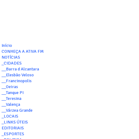
Início
CONHEÇA A ATIVA FM
NOTÍCIAS
_CIDADES
__Barra d Alcantara
__Elesbão Veloso
__Francinopolis
__Oeiras
__Tanque PI
__Teresina
__Valença
__Várzea Grande
_LOCAIS
_LINKS ÚTEIS
EDITORIAIS
_ESPORTES