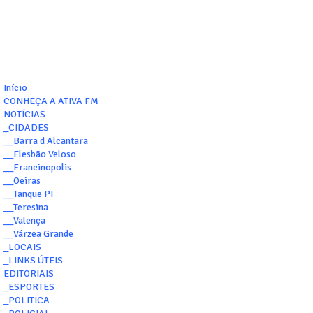
Início
CONHEÇA A ATIVA FM
NOTÍCIAS
_CIDADES
__Barra d Alcantara
__Elesbão Veloso
__Francinopolis
__Oeiras
__Tanque PI
__Teresina
__Valença
__Várzea Grande
_LOCAIS
_LINKS ÚTEIS
EDITORIAIS
_ESPORTES
_POLITICA