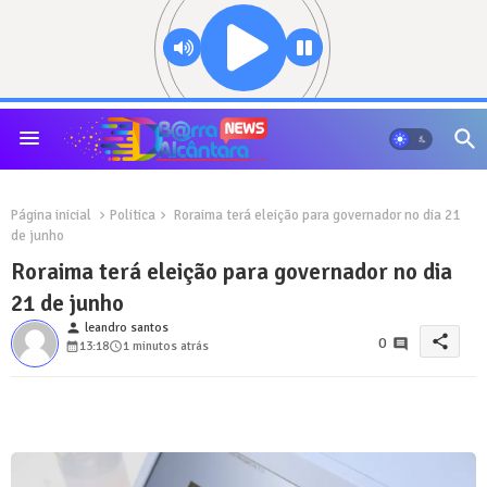
Página inicial
Politica
Roraima terá eleição para governador no dia 21
de junho
Roraima terá eleição para governador no dia
21 de junho
person
leandro santos
share
0
13:18
1 minutos atrás