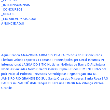
_POLICIAL
_INTERNACIONAIS
_CONCURSOS
_GERAIS
_EM BREVE MAIS AQUI
ANUNCIE AQUI
Agua Branca
AMAZONIA
AROAZES
CEARA
Colonia do PI
Concursos
Elesbão Veloso
Esportes
FLoriano
Francinópolis
ger
Geral
Inhumas PI
Internacional
LAGOA DO SITIO
Notícias
Notícias de Barra D'Alcântara
Notícias Variadas
Novo Oriente
Oeiras
PI
piaui
Picos
PIMENTEIRAS
pol
poli
Policial
Politica
Previsões Astrológicas
Regineraçao
RIO DE
JANEIRO
RIO GRANDE DO SUL
Santa Cruz dos Milagres
Santa Rosa
SÃO
PAULO
sau
SAUDÊ
slide
Tanque PI
Teresina
TIMOR MA
Valença
Várzea
Grande