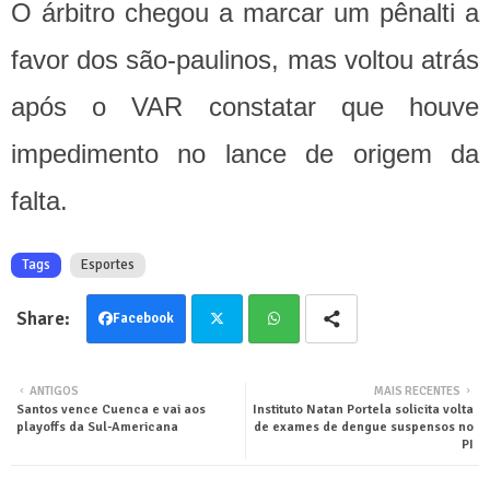
O árbitro chegou a marcar um pênalti a
favor dos são-paulinos, mas voltou atrás
após o VAR constatar que houve
impedimento no lance de origem da
falta.
Tags
Esportes
Facebook
Twit
Wha
ANTIGOS
MAIS RECENTES
Santos vence Cuenca e vai aos
Instituto Natan Portela solicita volta
ter
tsa
playoffs da Sul-Americana
de exames de dengue suspensos no
PI
pp