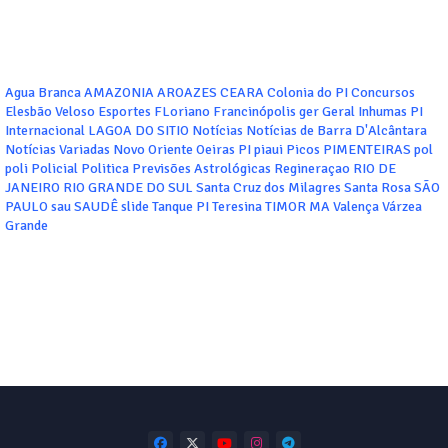
Agua Branca
AMAZONIA
AROAZES
CEARA
Colonia do PI
Concursos
Elesbão Veloso
Esportes
FLoriano
Francinópolis
ger
Geral
Inhumas PI
Internacional
LAGOA DO SITIO
Notícias
Notícias de Barra D'Alcântara
Notícias Variadas
Novo Oriente
Oeiras
PI
piaui
Picos
PIMENTEIRAS
pol
poli
Policial
Politica
Previsões Astrológicas
Regineraçao
RIO DE
JANEIRO
RIO GRANDE DO SUL
Santa Cruz dos Milagres
Santa Rosa
SÃO
PAULO
sau
SAUDÊ
slide
Tanque PI
Teresina
TIMOR MA
Valença
Várzea
Grande