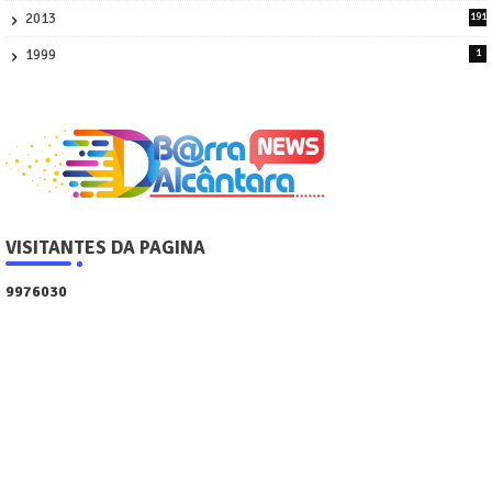
2013
191
2
1999
1
VISITANTES DA PAGINA
9
9
7
6
0
3
0