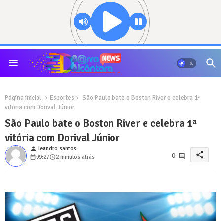
Página inicial
Esportes
São Paulo bate o Boston River e celebra 1ª
vitória com Dorival Júnior
São Paulo bate o Boston River e celebra 1ª
vitória com Dorival Júnior
person
leandro santos
share
0
09:27
2 minutos atrás