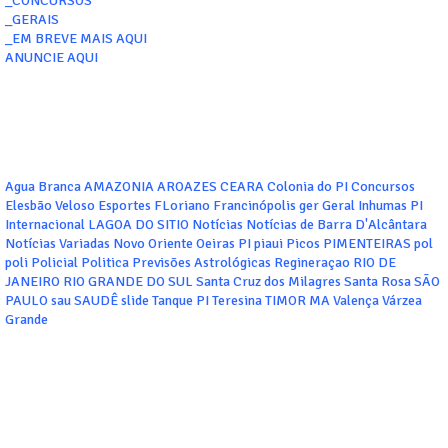
_CONCURSOS
_GERAIS
_EM BREVE MAIS AQUI
ANUNCIE AQUI
Agua Branca
AMAZONIA
AROAZES
CEARA
Colonia do PI
Concursos
Elesbão Veloso
Esportes
FLoriano
Francinópolis
ger
Geral
Inhumas PI
Internacional
LAGOA DO SITIO
Notícias
Notícias de Barra D'Alcântara
Notícias Variadas
Novo Oriente
Oeiras
PI
piaui
Picos
PIMENTEIRAS
pol
poli
Policial
Politica
Previsões Astrológicas
Regineraçao
RIO DE
JANEIRO
RIO GRANDE DO SUL
Santa Cruz dos Milagres
Santa Rosa
SÃO
PAULO
sau
SAUDÊ
slide
Tanque PI
Teresina
TIMOR MA
Valença
Várzea
Grande