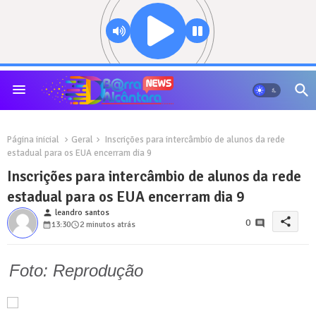
Página inicial
Geral
Inscrições para intercâmbio de alunos da rede
estadual para os EUA encerram dia 9
Inscrições para intercâmbio de alunos da rede
estadual para os EUA encerram dia 9
person
leandro santos
share
0
13:30
2 minutos atrás
Foto: Reprodução