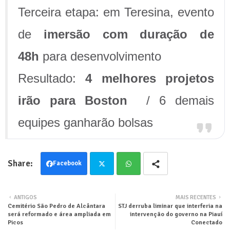
Terceira etapa: em Teresina, evento
de
imersão com duração de
48h
para desenvolvimento
Resultado:
4 melhores projetos
irão para Boston
/ 6 demais
equipes ganharão bolsas
Facebook
Twit
Wha
ANTIGOS
MAIS RECENTES
Cemitério São Pedro de Alcântara
STJ derruba liminar que interferia na
ter
tsa
será reformado e área ampliada em
intervenção do governo na Piauí
Picos
Conectado
pp