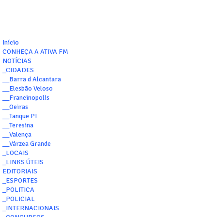
Início
CONHEÇA A ATIVA FM
NOTÍCIAS
_CIDADES
__Barra d Alcantara
__Elesbão Veloso
__Francinopolis
__Oeiras
__Tanque PI
__Teresina
__Valença
__Várzea Grande
_LOCAIS
_LINKS ÚTEIS
EDITORIAIS
_ESPORTES
_POLITICA
_POLICIAL
_INTERNACIONAIS