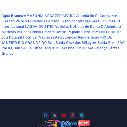
Agua Branca
AMAZONIA
AROAZES
CEARA
Colonia do PI
Concursos
Elesbão Veloso
Esportes
FLoriano
Francinópolis
ger
Geral
Inhumas PI
Internacional
LAGOA DO SITIO
Notícias
Notícias de Barra D'Alcântara
Notícias Variadas
Novo Oriente
Oeiras
PI
piaui
Picos
PIMENTEIRAS
pol
poli
Policial
Politica
Previsões Astrológicas
Regineraçao
RIO DE
JANEIRO
RIO GRANDE DO SUL
Santa Cruz dos Milagres
Santa Rosa
SÃO
PAULO
sau
SAUDÊ
slide
Tanque PI
Teresina
TIMOR MA
Valença
Várzea
Grande