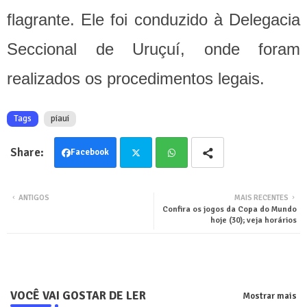
flagrante. Ele foi conduzido à Delegacia
Seccional de Uruçuí, onde foram
realizados os procedimentos legais.
Tags
piaui
Facebook
Twit
Wha
ANTIGOS
MAIS RECENTES
Confira os jogos da Copa do Mundo
ter
tsa
hoje (30); veja horários
pp
VOCÊ VAI GOSTAR DE LER
Mostrar mais