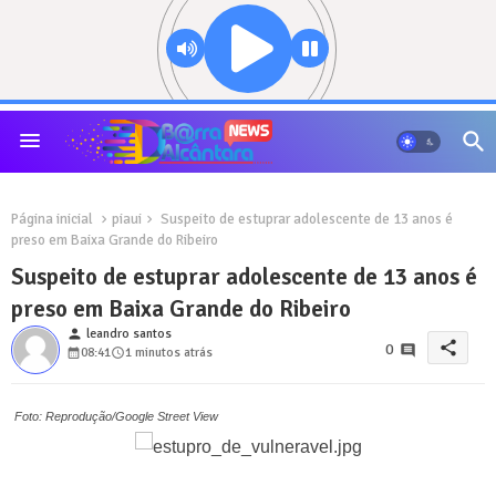
Página inicial
piaui
Suspeito de estuprar adolescente de 13 anos é
preso em Baixa Grande do Ribeiro
Suspeito de estuprar adolescente de 13 anos é
preso em Baixa Grande do Ribeiro
person
leandro santos
share
0
08:41
1 minutos atrás
Foto: Reprodução/Google Street View