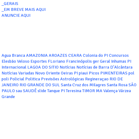
_GERAIS
_EM BREVE MAIS AQUI
ANUNCIE AQUI
Agua Branca
AMAZONIA
AROAZES
CEARA
Colonia do PI
Concursos
Elesbão Veloso
Esportes
FLoriano
Francinópolis
ger
Geral
Inhumas PI
Internacional
LAGOA DO SITIO
Notícias
Notícias de Barra D'Alcântara
Notícias Variadas
Novo Oriente
Oeiras
PI
piaui
Picos
PIMENTEIRAS
pol
poli
Policial
Politica
Previsões Astrológicas
Regineraçao
RIO DE
JANEIRO
RIO GRANDE DO SUL
Santa Cruz dos Milagres
Santa Rosa
SÃO
PAULO
sau
SAUDÊ
slide
Tanque PI
Teresina
TIMOR MA
Valença
Várzea
Grande