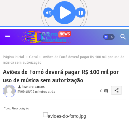
Página inicial
Geral
Aviões do Forró deverá pagar R$ 100 mil por uso de
música sem autorização
Aviões do Forró deverá pagar R$ 100 mil por
uso de música sem autorização
person
leandro santos
share
0
09:18
2 minutos atrás
Foto: Reprodução