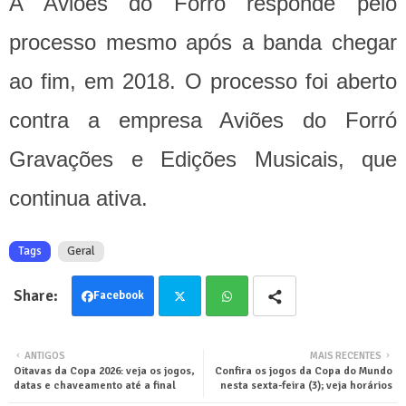
A Aviões do Forró responde pelo
processo mesmo após a banda chegar
ao fim, em 2018. O processo foi aberto
contra a empresa Aviões do Forró
Gravações e Edições Musicais, que
continua ativa.
Tags
Geral
Facebook
Twit
Wha
ANTIGOS
MAIS RECENTES
Oitavas da Copa 2026: veja os jogos,
Confira os jogos da Copa do Mundo
ter
tsa
datas e chaveamento até a final
nesta sexta-feira (3); veja horários