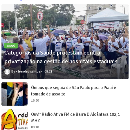
SAUDÊ
Categorias da Saúde protestam contra
privatização na gestão de hospitais estaduais
leandro santos
08:21
Ônibus que seguia de São Paulo para o Piauí é
tomado de assalto
16:30
Ouvir Rádio Ativa FM de Barra D'Alcântara 102,1
MHZ
09:10