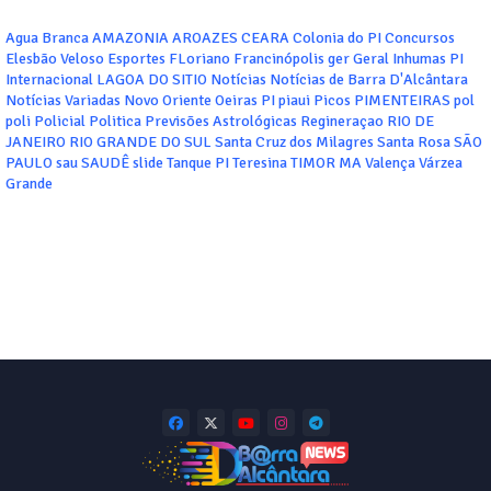
Agua Branca
AMAZONIA
AROAZES
CEARA
Colonia do PI
Concursos
Elesbão Veloso
Esportes
FLoriano
Francinópolis
ger
Geral
Inhumas PI
Internacional
LAGOA DO SITIO
Notícias
Notícias de Barra D'Alcântara
Notícias Variadas
Novo Oriente
Oeiras
PI
piaui
Picos
PIMENTEIRAS
pol
poli
Policial
Politica
Previsões Astrológicas
Regineraçao
RIO DE
JANEIRO
RIO GRANDE DO SUL
Santa Cruz dos Milagres
Santa Rosa
SÃO
PAULO
sau
SAUDÊ
slide
Tanque PI
Teresina
TIMOR MA
Valença
Várzea
Grande