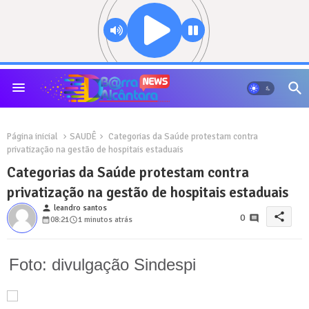
Página inicial
SAUDÊ
Categorias da Saúde protestam contra
privatização na gestão de hospitais estaduais
Categorias da Saúde protestam contra
privatização na gestão de hospitais estaduais
person
leandro santos
share
0
08:21
1 minutos atrás
Foto: divulgação Sindespi