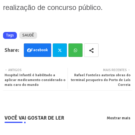
realização de concurso público.
Tags
SAUDÊ
Facebook
Twit
Wha
ANTIGOS
MAIS RECENTES
Hospital Infantil é habilitado a
Rafael Fonteles autoriza obras do
ter
tsa
aplicar medicamento considerado o
terminal pesqueiro do Porto de Luís
mais caro do mundo
Correia
pp
VOCÊ VAI GOSTAR DE LER
Mostrar mais