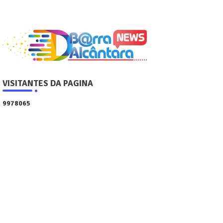
VISITANTES DA PAGINA
9
9
7
8
0
6
5