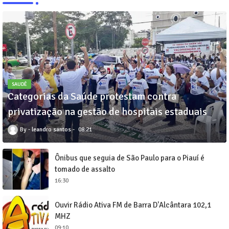
SAUDÊ
Categorias da Saúde protestam contra
privatização na gestão de hospitais estaduais
leandro santos
08:21
Ônibus que seguia de São Paulo para o Piauí é
tomado de assalto
16:30
Ouvir Rádio Ativa FM de Barra D'Alcântara 102,1
MHZ
09:10