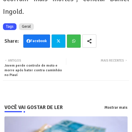
Ingold.
Tags
Geral
Facebook
Twit
Wha
ANTIGOS
MAIS RECENTES
Jovem perde controle de moto e
ter
tsa
morre após bater contra caminhão
no Piauí
pp
VOCÊ VAI GOSTAR DE LER
Mostrar mais