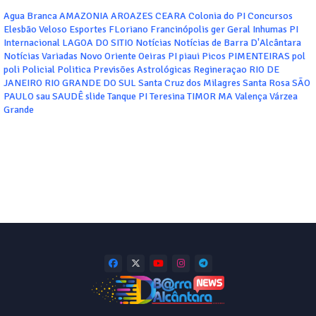
Agua Branca
AMAZONIA
AROAZES
CEARA
Colonia do PI
Concursos
Elesbão Veloso
Esportes
FLoriano
Francinópolis
ger
Geral
Inhumas PI
Internacional
LAGOA DO SITIO
Notícias
Notícias de Barra D'Alcântara
Notícias Variadas
Novo Oriente
Oeiras
PI
piaui
Picos
PIMENTEIRAS
pol
poli
Policial
Politica
Previsões Astrológicas
Regineraçao
RIO DE
JANEIRO
RIO GRANDE DO SUL
Santa Cruz dos Milagres
Santa Rosa
SÃO
PAULO
sau
SAUDÊ
slide
Tanque PI
Teresina
TIMOR MA
Valença
Várzea
Grande