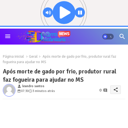
Página inicial
Geral
Após morte de gado por frio, produtor rural faz
fogueira para ajudar no MS
Após morte de gado por frio, produtor rural
faz fogueira para ajudar no MS
person
leandro santos
share
0
07:30
3 minutos atrás