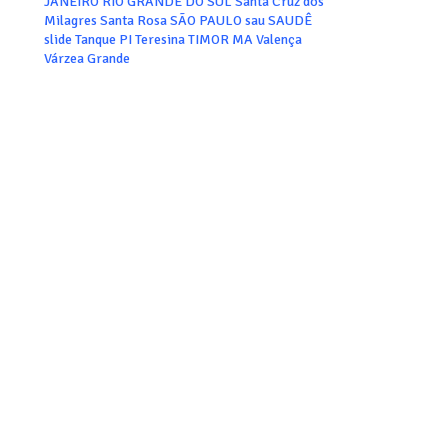
JANEIRO
RIO GRANDE DO SUL
Santa Cruz dos
Milagres
Santa Rosa
SÃO PAULO
sau
SAUDÊ
slide
Tanque PI
Teresina
TIMOR MA
Valença
Várzea Grande