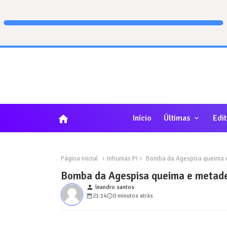
home
Início
Últimas
Edit
Página inicial
Inhumas PI
Bomba da Agespisa queima e
Bomba da Agespisa queima e metade
person
leandro santos
21:14
0 minutos atrás