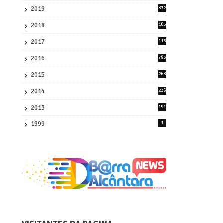
2019
832
1
2018
105
21
2017
113
45
2016
793
8
2015
268
4
2014
236
4
2013
191
2
1999
1