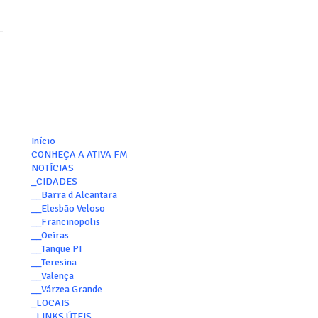
Início
CONHEÇA A ATIVA FM
NOTÍCIAS
_CIDADES
__Barra d Alcantara
__Elesbão Veloso
__Francinopolis
__Oeiras
__Tanque PI
__Teresina
__Valença
__Várzea Grande
_LOCAIS
_LINKS ÚTEIS