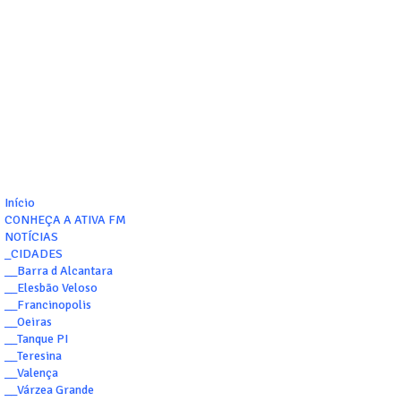
Início
CONHEÇA A ATIVA FM
NOTÍCIAS
_CIDADES
__Barra d Alcantara
__Elesbão Veloso
__Francinopolis
__Oeiras
__Tanque PI
__Teresina
__Valença
__Várzea Grande