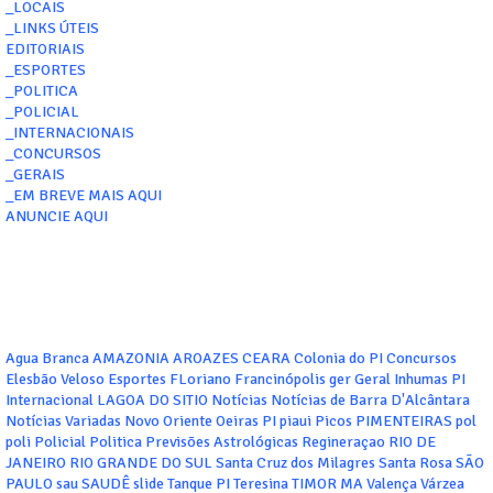
_LOCAIS
_LINKS ÚTEIS
EDITORIAIS
_ESPORTES
_POLITICA
_POLICIAL
_INTERNACIONAIS
_CONCURSOS
_GERAIS
_EM BREVE MAIS AQUI
ANUNCIE AQUI
Agua Branca
AMAZONIA
AROAZES
CEARA
Colonia do PI
Concursos
Elesbão Veloso
Esportes
FLoriano
Francinópolis
ger
Geral
Inhumas PI
Internacional
LAGOA DO SITIO
Notícias
Notícias de Barra D'Alcântara
Notícias Variadas
Novo Oriente
Oeiras
PI
piaui
Picos
PIMENTEIRAS
pol
poli
Policial
Politica
Previsões Astrológicas
Regineraçao
RIO DE
JANEIRO
RIO GRANDE DO SUL
Santa Cruz dos Milagres
Santa Rosa
SÃO
PAULO
sau
SAUDÊ
slide
Tanque PI
Teresina
TIMOR MA
Valença
Várzea