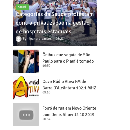
SAUDÊ
Categorias da Saúde protestam
contra privatização na gestão
de hospitais estaduais
leandro santos
08:21
Ônibus que seguia de São
Paulo para o Piauí é tomado
16:30
de assalto
Ouvir Rádio Ativa FM de
Barra D'Alcântara 102,1 MHZ
09:10
Forró de rua em Novo Oriente
com Denis Show 12 10 2019
20:34