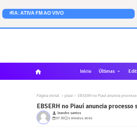
home
Início
Últimas
Edit
Página inicial
piaui
EBSERH no Piauí anuncia processo s
EBSERH no Piauí anuncia processo se
person
leandro santos
07:30
1 minutos atrás