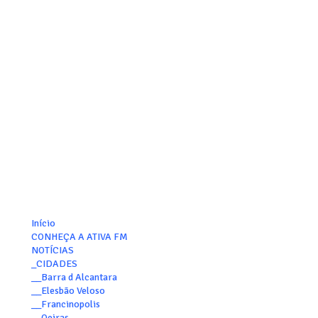
Início
CONHEÇA A ATIVA FM
NOTÍCIAS
_CIDADES
__Barra d Alcantara
__Elesbão Veloso
__Francinopolis
__Oeiras