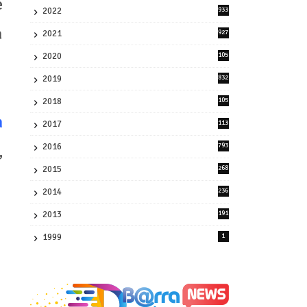
e
2022
933
2
a
2021
927
0
2020
105
58
2019
832
1
2018
105
21
m
2017
113
45
2016
793
,
8
2015
268
4
2014
236
4
2013
191
2
1999
1