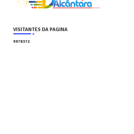
VISITANTES DA PAGINA
9
9
7
8
3
7
2