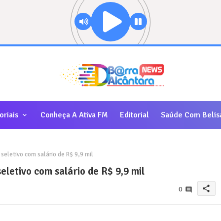
oriais
Conheça A Ativa FM
Editorial
Saúde Com Belis
eletivo com salário de R$ 9,9 mil
letivo com salário de R$ 9,9 mil
share
0