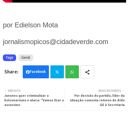
por Edielson Mota
jornalismopicos@cidadeverde.com
Tags
Geral
Facebook
Twit
Wha
ANTIGOS
MAIS RECENTES
Janones quer criminalizar o
Por decisão do partido, líder da
ter
tsa
bolsonarismo e ataca: “Vamos tirar o
situação comenta retorno de Aldo
assassino
Gil à Secretaria
pp