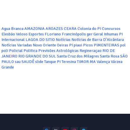
Agua Branca
AMAZONIA
AROAZES
CEARA
Colonia do PI
Concursos
Elesbão Veloso
Esportes
FLoriano
Francinópolis
ger
Geral
Inhumas PI
Internacional
LAGOA DO SITIO
Notícias
Notícias de Barra D'Alcântara
Notícias Variadas
Novo Oriente
Oeiras
PI
piaui
Picos
PIMENTEIRAS
pol
poli
Policial
Politica
Previsões Astrológicas
Regineraçao
RIO DE
JANEIRO
RIO GRANDE DO SUL
Santa Cruz dos Milagres
Santa Rosa
SÃO
PAULO
sau
SAUDÊ
slide
Tanque PI
Teresina
TIMOR MA
Valença
Várzea
Grande