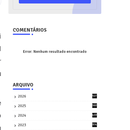
COMENTÁRIOS
i
l
Error:
Nenhum resultado encontrado
r
u
ARQUIVO
2026
527
9
e
2025
560
9
o
2024
419
3
2023
974
m
8