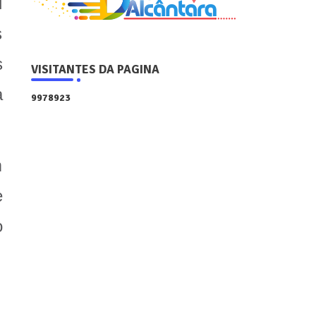
l
s
s
VISITANTES DA PAGINA
a
9
9
7
8
9
2
3
m
e
o