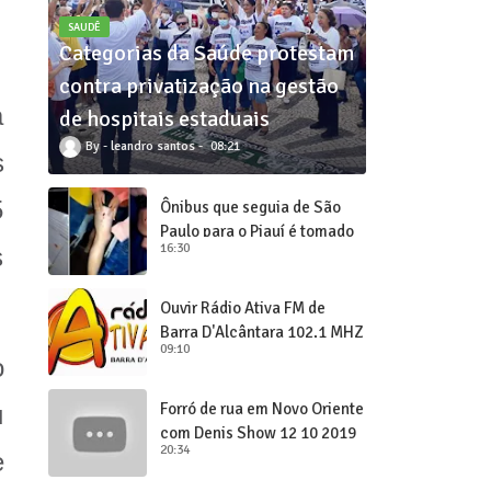
SAUDÊ
Categorias da Saúde protestam
contra privatização na gestão
a
de hospitais estaduais
leandro santos
08:21
s
5
Ônibus que seguia de São
Paulo para o Piauí é tomado
16:30
s
de assalto
Ouvir Rádio Ativa FM de
Barra D'Alcântara 102,1 MHZ
09:10
o
Forró de rua em Novo Oriente
u
com Denis Show 12 10 2019
20:34
e