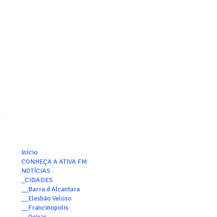
Início
CONHEÇA A ATIVA FM
NOTÍCIAS
_CIDADES
__Barra d Alcantara
__Elesbão Veloso
__Francinopolis
__Oeiras