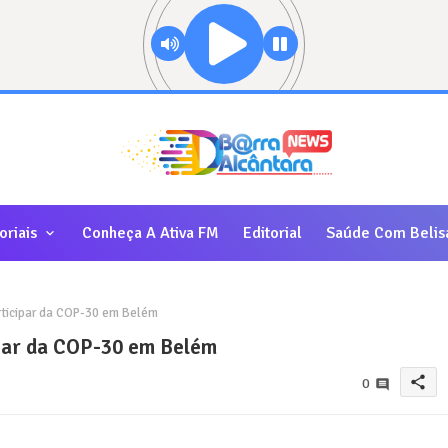
oriais
Conheça A Ativa FM
Editorial
Saúde Com Belis
rticipar da COP-30 em Belém
ipar da COP-30 em Belém
share
0