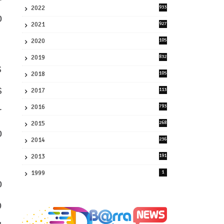
2022
933
o
2
2021
927
0
2020
105
58
2019
832
1
s
2018
105
21
s
2017
113
45
2016
793
r
8
2015
268
o
4
2014
236
4
2013
191
2
1999
1
o
o