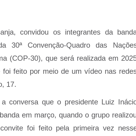
Janja, convidou os integrantes da band
m da 30ª Convenção-Quadro das Naçõe
ma (COP-30), que será realizada em 202
foi feito por meio de um vídeo nas rede
o, 17.
 a conversa que o presidente Luiz Ináci
 banda em março, quando o grupo realizo
onvite foi feito pela primeira vez ness