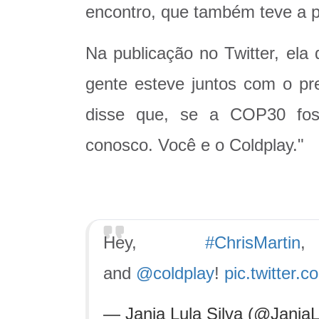
encontro, que também teve a p
Na publicação no Twitter, ela 
gente esteve juntos com o pre
disse que, se a COP30 foss
conosco. Você e o Coldplay."
Hey,
#ChrisMartin
and
@coldplay
!
pic.twitter
— Janja Lula Silva (@Janja