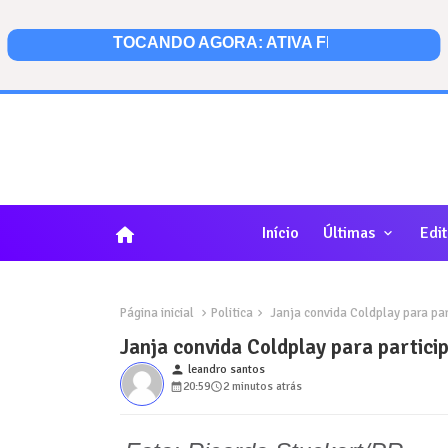
home
Início
Últimas
Edit
Página inicial
Politica
Janja convida Coldplay para pa
Janja convida Coldplay para partic
person
leandro santos
20:59
2 minutos atrás