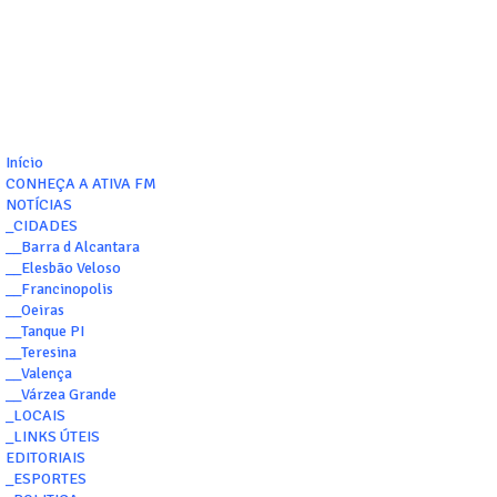
Início
CONHEÇA A ATIVA FM
NOTÍCIAS
_CIDADES
__Barra d Alcantara
__Elesbão Veloso
__Francinopolis
__Oeiras
__Tanque PI
__Teresina
__Valença
__Várzea Grande
_LOCAIS
_LINKS ÚTEIS
EDITORIAIS
_ESPORTES