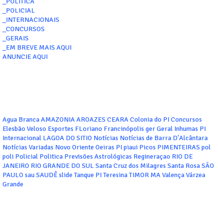
_POLITICA
_POLICIAL
_INTERNACIONAIS
_CONCURSOS
_GERAIS
_EM BREVE MAIS AQUI
ANUNCIE AQUI
Agua Branca
AMAZONIA
AROAZES
CEARA
Colonia do PI
Concursos
Elesbão Veloso
Esportes
FLoriano
Francinópolis
ger
Geral
Inhumas PI
Internacional
LAGOA DO SITIO
Notícias
Notícias de Barra D'Alcântara
Notícias Variadas
Novo Oriente
Oeiras
PI
piaui
Picos
PIMENTEIRAS
pol
poli
Policial
Politica
Previsões Astrológicas
Regineraçao
RIO DE
JANEIRO
RIO GRANDE DO SUL
Santa Cruz dos Milagres
Santa Rosa
SÃO
PAULO
sau
SAUDÊ
slide
Tanque PI
Teresina
TIMOR MA
Valença
Várzea
Grande