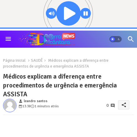
Página inicial
SAUDÊ
Médicos explicam a diferença entre
procedimentos de urgência e emergência ASSISTA
Médicos explicam a diferença entre
procedimentos de urgência e emergência
ASSISTA
person
leandro santos
share
0
13:38
1 minutos atrás