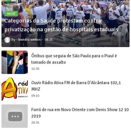
SAUDÊ
Categorias da Saúde protestam contra
privatização na gestão de hospitais estaduais
leandro santos
08:21
Ônibus que seguia de São Paulo para o Piauí é
tomado de assalto
16:30
Ouvir Rádio Ativa FM de Barra D'Alcântara 102,1
MHZ
09:10
Forró de rua em Novo Oriente com Denis Show 12 10
2019
20:34