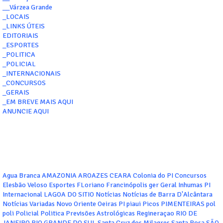
__Várzea Grande
_LOCAIS
_LINKS ÚTEIS
EDITORIAIS
_ESPORTES
_POLITICA
_POLICIAL
_INTERNACIONAIS
_CONCURSOS
_GERAIS
_EM BREVE MAIS AQUI
ANUNCIE AQUI
Agua Branca
AMAZONIA
AROAZES
CEARA
Colonia do PI
Concursos
Elesbão Veloso
Esportes
FLoriano
Francinópolis
ger
Geral
Inhumas PI
Internacional
LAGOA DO SITIO
Notícias
Notícias de Barra D'Alcântara
Notícias Variadas
Novo Oriente
Oeiras
PI
piaui
Picos
PIMENTEIRAS
pol
poli
Policial
Politica
Previsões Astrológicas
Regineraçao
RIO DE
JANEIRO
RIO GRANDE DO SUL
Santa Cruz dos Milagres
Santa Rosa
SÃO