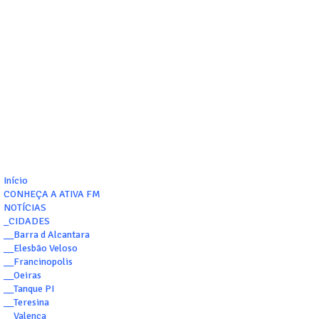
Início
CONHEÇA A ATIVA FM
NOTÍCIAS
_CIDADES
__Barra d Alcantara
__Elesbão Veloso
__Francinopolis
__Oeiras
__Tanque PI
__Teresina
__Valença