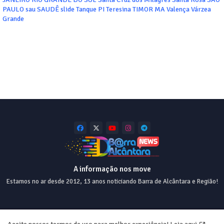
PAULO
sau
SAUDÊ
slide
Tanque PI
Teresina
TIMOR MA
Valença
Várzea
Grande
A informação nos move
Estamos no ar desde 2012, 13 anos noticiando Barra de Alcântara e Região!
Home
About
Contact us
Privacy Policy