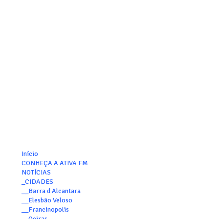
Início
CONHEÇA A ATIVA FM
NOTÍCIAS
_CIDADES
__Barra d Alcantara
__Elesbão Veloso
__Francinopolis
__Oeiras