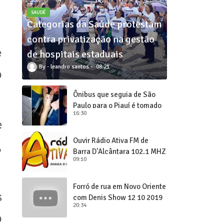
SAUDÊ
Categorias da Saúde protestam
contra privatização na gestão
e
de hospitais estaduais
leandro santos
08:21
o
Ônibus que seguia de São
Paulo para o Piauí é tomado
16:30
de assalto
e
Ouvir Rádio Ativa FM de
,
Barra D'Alcântara 102,1 MHZ
09:10
Forró de rua em Novo Oriente
s
com Denis Show 12 10 2019
20:34
o