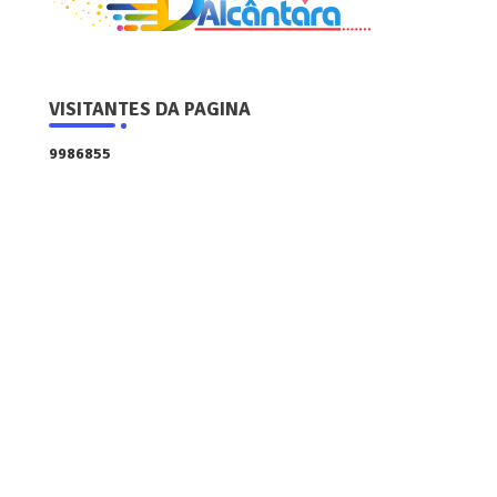
VISITANTES DA PAGINA
9
9
8
6
8
5
5