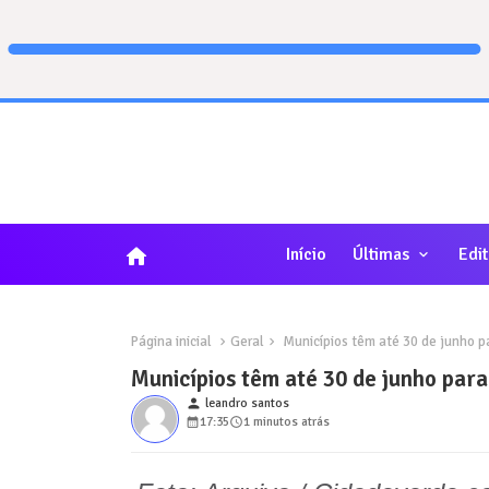
home
Início
Últimas
Edit
Página inicial
Geral
Municípios têm até 30 de junho pa
Municípios têm até 30 de junho para
person
leandro santos
17:35
1 minutos atrás