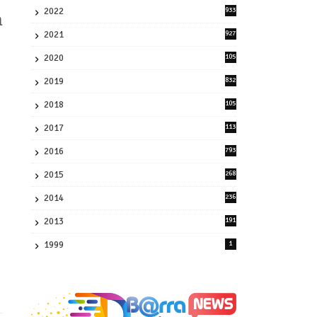
2022
933
à
2
2021
927
0
2020
105
58
2019
832
1
2018
105
21
2017
113
45
2016
793
8
2015
268
4
2014
236
4
2013
191
2
1999
1