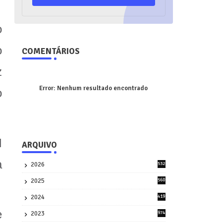
o
o
COMENTÁRIOS
z
Error:
Nenhum resultado encontrado
o
l
ARQUIVO
a
2026
532
1
2025
560
9
2024
419
3
e
2023
974
8