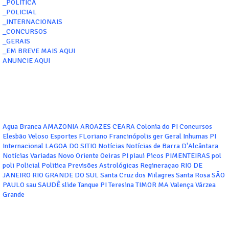
_POLITICA
_POLICIAL
_INTERNACIONAIS
_CONCURSOS
_GERAIS
_EM BREVE MAIS AQUI
ANUNCIE AQUI
Agua Branca
AMAZONIA
AROAZES
CEARA
Colonia do PI
Concursos
Elesbão Veloso
Esportes
FLoriano
Francinópolis
ger
Geral
Inhumas PI
Internacional
LAGOA DO SITIO
Notícias
Notícias de Barra D'Alcântara
Notícias Variadas
Novo Oriente
Oeiras
PI
piaui
Picos
PIMENTEIRAS
pol
poli
Policial
Politica
Previsões Astrológicas
Regineraçao
RIO DE
JANEIRO
RIO GRANDE DO SUL
Santa Cruz dos Milagres
Santa Rosa
SÃO
PAULO
sau
SAUDÊ
slide
Tanque PI
Teresina
TIMOR MA
Valença
Várzea
Grande