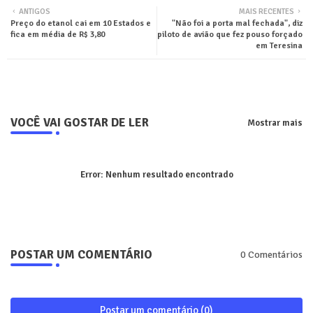
ANTIGOS
MAIS RECENTES
Preço do etanol cai em 10 Estados e
"Não foi a porta mal fechada", diz
ter
tsa
fica em média de R$ 3,80
piloto de avião que fez pouso forçado
em Teresina
pp
VOCÊ VAI GOSTAR DE LER
Mostrar mais
Error:
Nenhum resultado encontrado
POSTAR UM COMENTÁRIO
0 Comentários
Postar um comentário (0)