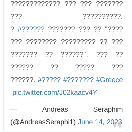
????????????? ??? ??? ???????
??? ??????????.
?
#??????
??????? ??? ?? "????
??? ???????? ????????? ?? ???
??????? ?? ??????", ??? ??
?????? ?? ????? ???
??????.
#?????
#???????
#Greece
pic.twitter.com/J02kaacv4Y
— Andreas Seraphim
(@AndreasSeraphi1)
June 14, 2023