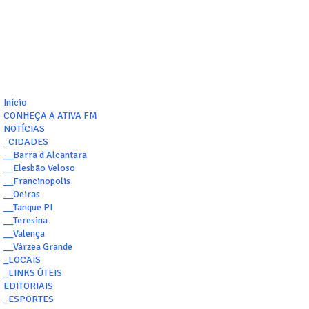
Início
CONHEÇA A ATIVA FM
NOTÍCIAS
_CIDADES
__Barra d Alcantara
__Elesbão Veloso
__Francinopolis
__Oeiras
__Tanque PI
__Teresina
__Valença
__Várzea Grande
_LOCAIS
_LINKS ÚTEIS
EDITORIAIS
_ESPORTES