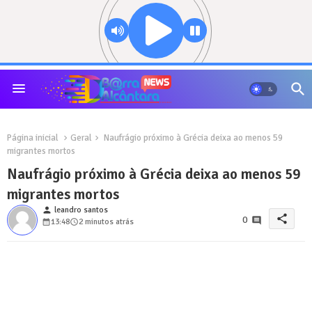
Página inicial
Geral
Naufrágio próximo à Grécia deixa ao menos 59
migrantes mortos
Naufrágio próximo à Grécia deixa ao menos 59
migrantes mortos
person
leandro santos
share
0
13:48
2 minutos atrás