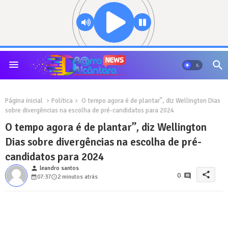
Página inicial
Politica
O tempo agora é de plantar”, diz Wellington Dias
sobre divergências na escolha de pré-candidatos para 2024
O tempo agora é de plantar”, diz Wellington
Dias sobre divergências na escolha de pré-
candidatos para 2024
person
leandro santos
share
0
07:37
2 minutos atrás