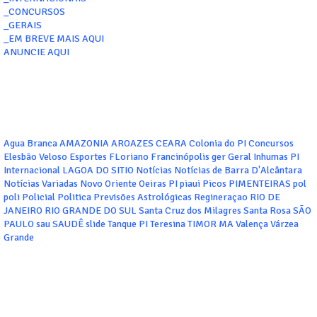
_CONCURSOS
_GERAIS
_EM BREVE MAIS AQUI
ANUNCIE AQUI
Agua Branca
AMAZONIA
AROAZES
CEARA
Colonia do PI
Concursos
Elesbão Veloso
Esportes
FLoriano
Francinópolis
ger
Geral
Inhumas PI
Internacional
LAGOA DO SITIO
Notícias
Notícias de Barra D'Alcântara
Notícias Variadas
Novo Oriente
Oeiras
PI
piaui
Picos
PIMENTEIRAS
pol
poli
Policial
Politica
Previsões Astrológicas
Regineraçao
RIO DE
JANEIRO
RIO GRANDE DO SUL
Santa Cruz dos Milagres
Santa Rosa
SÃO
PAULO
sau
SAUDÊ
slide
Tanque PI
Teresina
TIMOR MA
Valença
Várzea
Grande