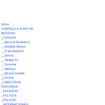
Início
CONHEÇA A ATIVA FM
NOTÍCIAS
_CIDADES
__Barra d Alcantara
__Elesbão Veloso
__Francinopolis
__Oeiras
__Tanque PI
__Teresina
__Valença
__Várzea Grande
_LOCAIS
_LINKS ÚTEIS
EDITORIAIS
_ESPORTES
_POLITICA
_POLICIAL
_INTERNACIONAIS