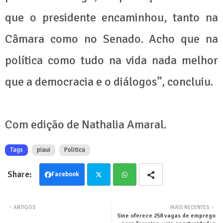
que o presidente encaminhou, tanto na
Câmara como no Senado. Acho que na
política como tudo na vida nada melhor
que a democracia e o diálogos”, concluiu.
Com edição de Nathalia Amaral.
Tags
piaui
Politica
Facebook
Twit
Wha
ANTIGOS
MAIS RECENTES
Sine oferece 258 vagas de emprego
ter
tsa