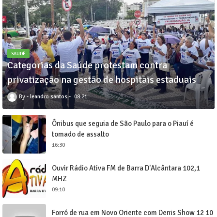
SAUDÊ
Categorias da Saúde protestam contra
privatização na gestão de hospitais estaduais
leandro santos
08:21
Ônibus que seguia de São Paulo para o Piauí é
tomado de assalto
16:30
Ouvir Rádio Ativa FM de Barra D'Alcântara 102,1
MHZ
09:10
Forró de rua em Novo Oriente com Denis Show 12 10