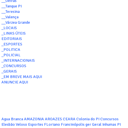
__Oeiras
__Tanque PI
__Teresina
__Valença
__Várzea Grande
_LOCAIS
_LINKS ÚTEIS
EDITORIAIS
_ESPORTES
_POLITICA
_POLICIAL
_INTERNACIONAIS
_CONCURSOS
_GERAIS
_EM BREVE MAIS AQUI
ANUNCIE AQUI
Agua Branca
AMAZONIA
AROAZES
CEARA
Colonia do PI
Concursos
Elesbão Veloso
Esportes
FLoriano
Francinópolis
ger
Geral
Inhumas PI