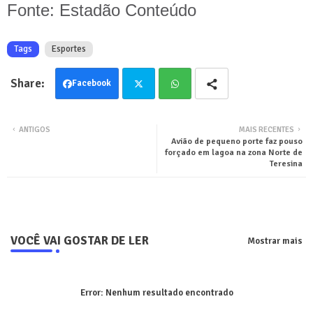
Fonte: Estadão Conteúdo
Tags
Esportes
Facebook
Twit
Wha
ANTIGOS
MAIS RECENTES
Avião de pequeno porte faz pouso
ter
tsa
forçado em lagoa na zona Norte de
Teresina
pp
VOCÊ VAI GOSTAR DE LER
Mostrar mais
Error:
Nenhum resultado encontrado