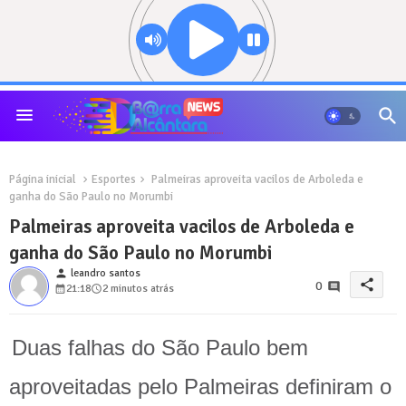
Página inicial
Esportes
Palmeiras aproveita vacilos de Arboleda e
ganha do São Paulo no Morumbi
Palmeiras aproveita vacilos de Arboleda e
ganha do São Paulo no Morumbi
person
leandro santos
share
0
21:18
2 minutos atrás
Duas falhas do São Paulo bem
aproveitadas pelo Palmeiras definiram o