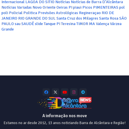
Internacional
LAGOA DO SITIO
Notícias
Notícias de Barra D'Alcântara
Notícias Variadas
Novo Oriente
Oeiras
PI
piaui
Picos
PIMENTEIRAS
pol
poli
Policial
Politica
Previsões Astrológicas
Regineraçao
RIO DE
JANEIRO
RIO GRANDE DO SUL
Santa Cruz dos Milagres
Santa Rosa
SÃO
PAULO
sau
SAUDÊ
slide
Tanque PI
Teresina
TIMOR MA
Valença
Várzea
Grande
A informação nos move
Estamos no ar desde 2012, 13 anos noticiando Barra de Alcântara e Região!