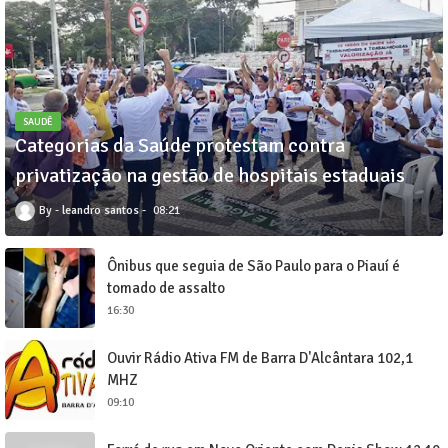
SAUDÊ
Categorias da Saúde protestam contra
privatização na gestão de hospitais estaduais
leandro santos
08:21
Ônibus que seguia de São Paulo para o Piauí é
tomado de assalto
16:30
Ouvir Rádio Ativa FM de Barra D'Alcântara 102,1
MHZ
09:10