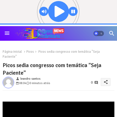
Página inicial
Picos
Picos sedia congresso com temática "Seja
Paciente"
Picos sedia congresso com temática "Seja
Paciente"
person
leandro santos
share
0
08:04
0 minutos atrás