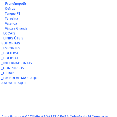
__Francinopolis
__Oeiras
__Tanque PI
__Teresina
__Valença
__Várzea Grande
_LOCAIS
_LINKS ÚTEIS
EDITORIAIS
_ESPORTES
_POLITICA
_POLICIAL
_INTERNACIONAIS
_CONCURSOS
_GERAIS
_EM BREVE MAIS AQUI
ANUNCIE AQUI
Agua Branca
AMAZONIA
AROAZES
CEARA
Colonia do PI
Concursos