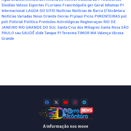
Elesbão Veloso
Esportes
FLoriano
Francinópolis
ger
Geral
Inhumas PI
Internacional
LAGOA DO SITIO
Notícias
Notícias de Barra D'Alcântara
Notícias Variadas
Novo Oriente
Oeiras
PI
piaui
Picos
PIMENTEIRAS
pol
poli
Policial
Politica
Previsões Astrológicas
Regineraçao
RIO DE
JANEIRO
RIO GRANDE DO SUL
Santa Cruz dos Milagres
Santa Rosa
SÃO
PAULO
sau
SAUDÊ
slide
Tanque PI
Teresina
TIMOR MA
Valença
Várzea
Grande
A informação nos move