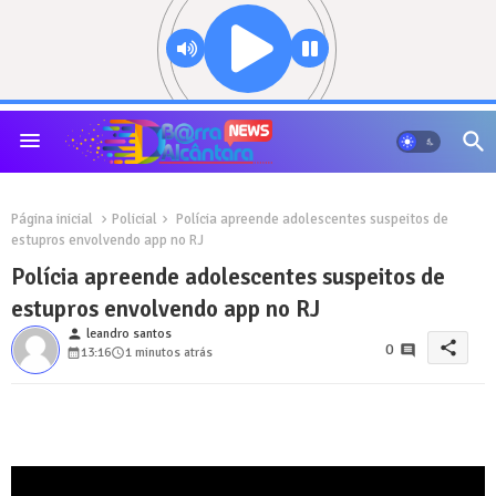
Página inicial
Policial
Polícia apreende adolescentes suspeitos de
estupros envolvendo app no RJ
Polícia apreende adolescentes suspeitos de
estupros envolvendo app no RJ
person
leandro santos
share
0
13:16
1 minutos atrás