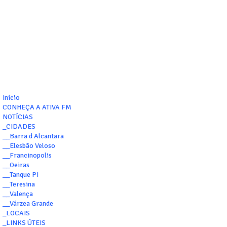
Início
CONHEÇA A ATIVA FM
NOTÍCIAS
_CIDADES
__Barra d Alcantara
__Elesbão Veloso
__Francinopolis
__Oeiras
__Tanque PI
__Teresina
__Valença
__Várzea Grande
_LOCAIS
_LINKS ÚTEIS