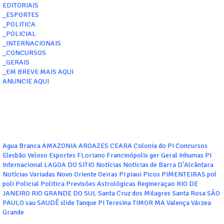
EDITORIAIS
_ESPORTES
_POLITICA
_POLICIAL
_INTERNACIONAIS
_CONCURSOS
_GERAIS
_EM BREVE MAIS AQUI
ANUNCIE AQUI
Agua Branca
AMAZONIA
AROAZES
CEARA
Colonia do PI
Concursos
Elesbão Veloso
Esportes
FLoriano
Francinópolis
ger
Geral
Inhumas PI
Internacional
LAGOA DO SITIO
Notícias
Notícias de Barra D'Alcântara
Notícias Variadas
Novo Oriente
Oeiras
PI
piaui
Picos
PIMENTEIRAS
pol
poli
Policial
Politica
Previsões Astrológicas
Regineraçao
RIO DE
JANEIRO
RIO GRANDE DO SUL
Santa Cruz dos Milagres
Santa Rosa
SÃO
PAULO
sau
SAUDÊ
slide
Tanque PI
Teresina
TIMOR MA
Valença
Várzea
Grande