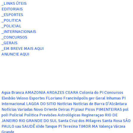
_LINKS ÚTEIS
EDITORIAIS
_ESPORTES
_POLITICA
_POLICIAL
_INTERNACIONAIS
_CONCURSOS
_GERAIS
_EM BREVE MAIS AQUI
ANUNCIE AQUI
Agua Branca
AMAZONIA
AROAZES
CEARA
Colonia do PI
Concursos
Elesbão Veloso
Esportes
FLoriano
Francinópolis
ger
Geral
Inhumas PI
Internacional
LAGOA DO SITIO
Notícias
Notícias de Barra D'Alcântara
Notícias Variadas
Novo Oriente
Oeiras
PI
piaui
Picos
PIMENTEIRAS
pol
poli
Policial
Politica
Previsões Astrológicas
Regineraçao
RIO DE
JANEIRO
RIO GRANDE DO SUL
Santa Cruz dos Milagres
Santa Rosa
SÃO
PAULO
sau
SAUDÊ
slide
Tanque PI
Teresina
TIMOR MA
Valença
Várzea
Grande