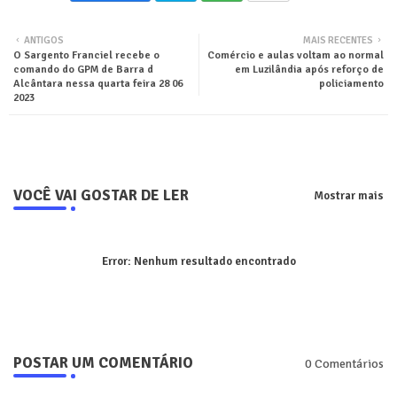
Twit
Wha
ANTIGOS
MAIS RECENTES
O Sargento Franciel recebe o
Comércio e aulas voltam ao normal
ter
tsa
comando do GPM de Barra d
em Luzilândia após reforço de
Alcântara nessa quarta feira 28 06
policiamento
pp
2023
VOCÊ VAI GOSTAR DE LER
Mostrar mais
Error:
Nenhum resultado encontrado
POSTAR UM COMENTÁRIO
0 Comentários