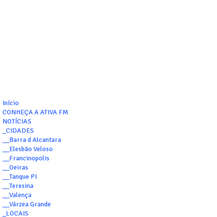
Início
CONHEÇA A ATIVA FM
NOTÍCIAS
_CIDADES
__Barra d Alcantara
__Elesbão Veloso
__Francinopolis
__Oeiras
__Tanque PI
__Teresina
__Valença
__Várzea Grande
_LOCAIS