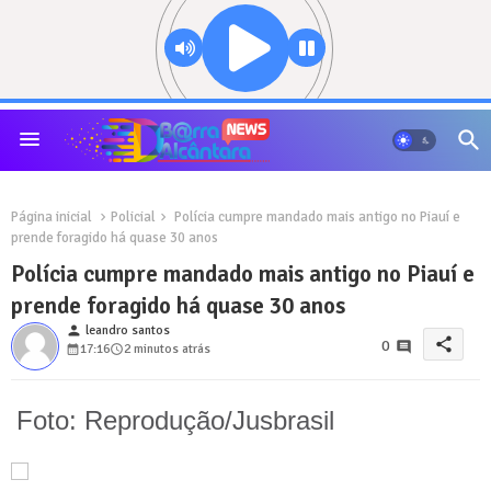
Página inicial
Policial
Polícia cumpre mandado mais antigo no Piauí e
prende foragido há quase 30 anos
Polícia cumpre mandado mais antigo no Piauí e
prende foragido há quase 30 anos
person
leandro santos
share
0
17:16
2 minutos atrás
Foto: Reprodução/Jusbrasil