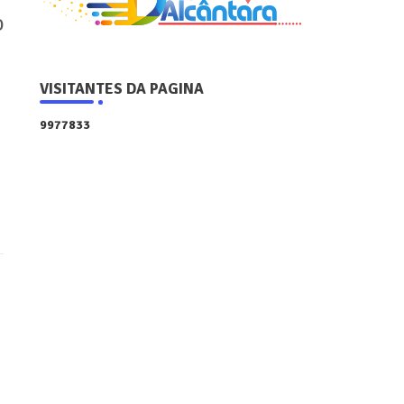
o
VISITANTES DA PAGINA
9
9
7
7
8
3
3