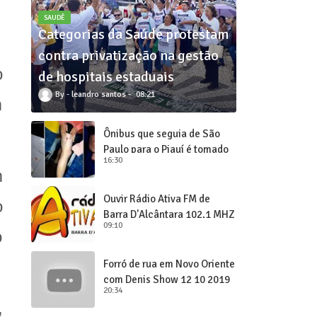
SAUDÊ
Categorias da Saúde protestam
contra privatização na gestão
o
de hospitais estaduais
leandro santos
08:21
m
Ônibus que seguia de São
Paulo para o Piauí é tomado
16:30
de assalto
m
Ouvir Rádio Ativa FM de
o
Barra D'Alcântara 102,1 MHZ
09:10
o
Forró de rua em Novo Oriente
com Denis Show 12 10 2019
20:34
,