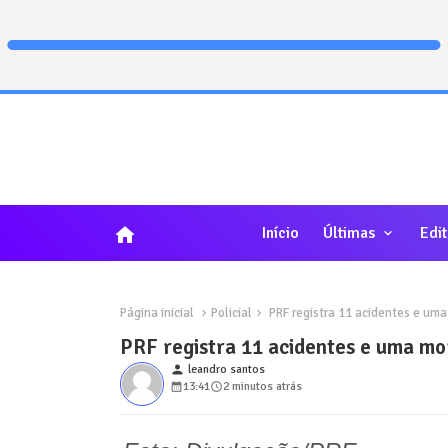
home
Início
Últimas
Edit
Página inicial
Policial
PRF registra 11 acidentes e uma 
PRF registra 11 acidentes e uma mor
person
leandro santos
13:41
2 minutos atrás