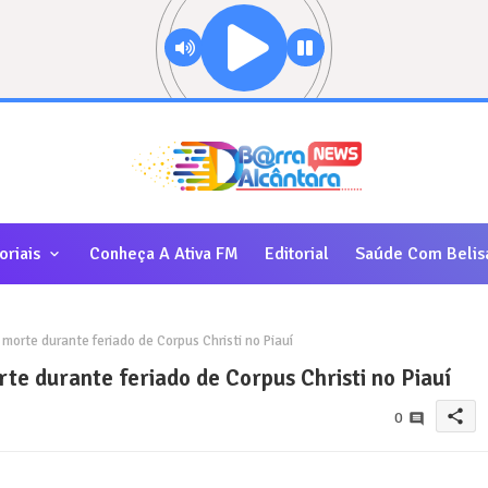
oriais
Conheça A Ativa FM
Editorial
Saúde Com Belis
morte durante feriado de Corpus Christi no Piauí
te durante feriado de Corpus Christi no Piauí
share
0