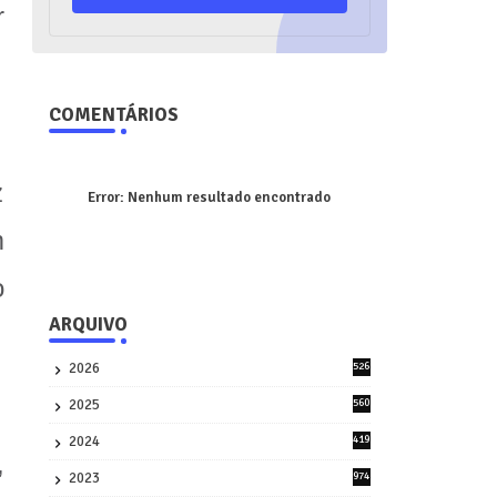
r
COMENTÁRIOS
z
Error:
Nenhum resultado encontrado
m
o
ARQUIVO
2026
526
9
2025
560
9
2024
419
3
,
2023
974
8