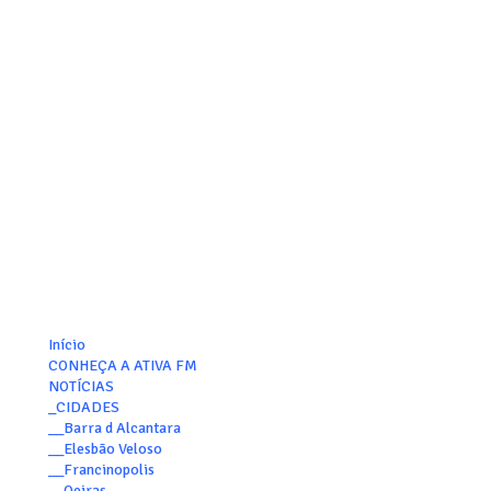
Início
CONHEÇA A ATIVA FM
NOTÍCIAS
_CIDADES
__Barra d Alcantara
__Elesbão Veloso
__Francinopolis
__Oeiras