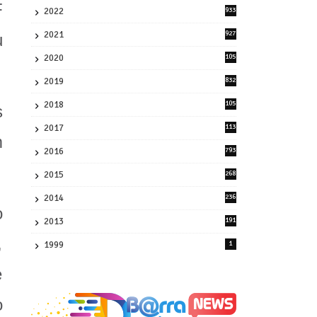
F
2022
933
2
2021
927
u
0
2020
105
58
2019
832
1
2018
105
s
21
2017
113
m
45
2016
793
8
2015
268
4
2014
236
4
o
2013
191
2
,
1999
1
e
o