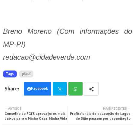
Breno Moreno (Com informações do
MP-PI)
redacao@cidadeverde.com
Tags
piaui
Facebook
Twit
Wha
ANTIGOS
MAIS RECENTES
Conselho do FGTS aprova juros mais
Profissionais da educação de Lagoa
ter
tsa
baixos para o Minha Casa, Minha Vida
do Sítio passam por capacitação
pp