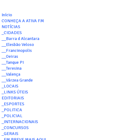
Início
CONHEÇA A ATIVA FM
NOTÍCIAS
_CIDADES
__Barra d Alcantara
__Elesbão Veloso
__Francinopolis
__Oeiras
__Tanque PI
__Teresina
__Valença
__Várzea Grande
_LOCAIS
_LINKS ÚTEIS
EDITORIAIS
_ESPORTES
_POLITICA
_POLICIAL
_INTERNACIONAIS
_CONCURSOS
_GERAIS
_EM BREVE MAIS AQUI