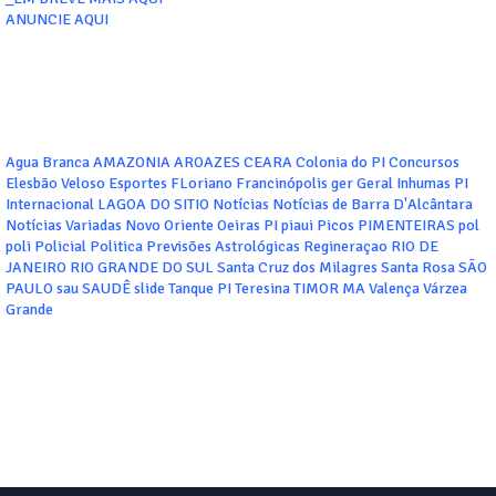
ANUNCIE AQUI
Agua Branca
AMAZONIA
AROAZES
CEARA
Colonia do PI
Concursos
Elesbão Veloso
Esportes
FLoriano
Francinópolis
ger
Geral
Inhumas PI
Internacional
LAGOA DO SITIO
Notícias
Notícias de Barra D'Alcântara
Notícias Variadas
Novo Oriente
Oeiras
PI
piaui
Picos
PIMENTEIRAS
pol
poli
Policial
Politica
Previsões Astrológicas
Regineraçao
RIO DE
JANEIRO
RIO GRANDE DO SUL
Santa Cruz dos Milagres
Santa Rosa
SÃO
PAULO
sau
SAUDÊ
slide
Tanque PI
Teresina
TIMOR MA
Valença
Várzea
Grande