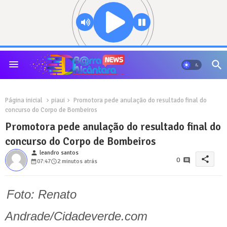
Página inicial
piaui
Promotora pede anulação do resultado final do
concurso do Corpo de Bombeiros
Promotora pede anulação do resultado final do
concurso do Corpo de Bombeiros
person
leandro santos
share
0
07:47
2 minutos atrás
Foto: Renato
Andrade/Cidadeverde.com