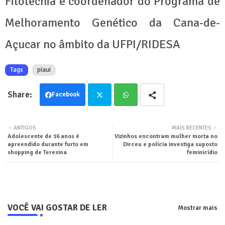
Fitotecnia e coordenador do Programa de
Melhoramento Genético da Cana-de-
Açucar no âmbito da UFPI/RIDESA
Tags
piaui
Facebook
Twit
Wha
ANTIGOS
MAIS RECENTES
Adolescente de 16 anos é
Vizinhos encontram mulher morta no
ter
tsa
apreendido durante furto em
Dirceu e polícia investiga suposto
shopping de Teresina
feminicídio
pp
VOCÊ VAI GOSTAR DE LER
Mostrar mais