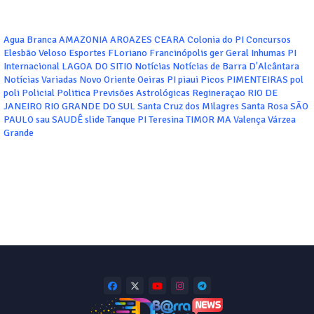
Agua Branca
AMAZONIA
AROAZES
CEARA
Colonia do PI
Concursos
Elesbão Veloso
Esportes
FLoriano
Francinópolis
ger
Geral
Inhumas PI
Internacional
LAGOA DO SITIO
Notícias
Notícias de Barra D'Alcântara
Notícias Variadas
Novo Oriente
Oeiras
PI
piaui
Picos
PIMENTEIRAS
pol
poli
Policial
Politica
Previsões Astrológicas
Regineraçao
RIO DE
JANEIRO
RIO GRANDE DO SUL
Santa Cruz dos Milagres
Santa Rosa
SÃO
PAULO
sau
SAUDÊ
slide
Tanque PI
Teresina
TIMOR MA
Valença
Várzea
Grande