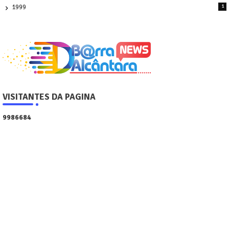
1999
1
VISITANTES DA PAGINA
9
9
8
6
6
8
4