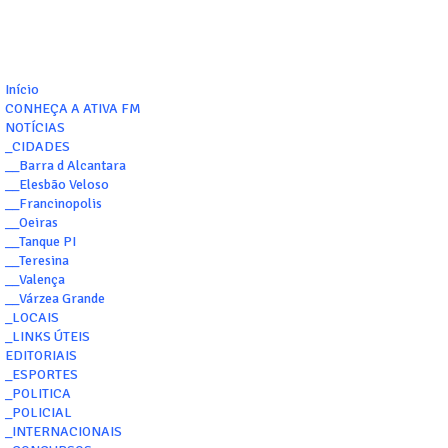
Início
CONHEÇA A ATIVA FM
NOTÍCIAS
_CIDADES
__Barra d Alcantara
__Elesbão Veloso
__Francinopolis
__Oeiras
__Tanque PI
__Teresina
__Valença
__Várzea Grande
_LOCAIS
_LINKS ÚTEIS
EDITORIAIS
_ESPORTES
_POLITICA
_POLICIAL
_INTERNACIONAIS