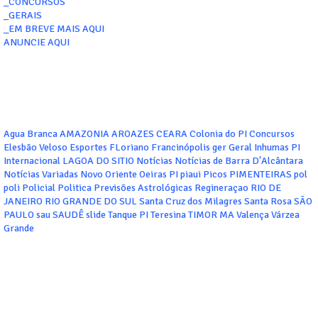
_CONCURSOS
_GERAIS
_EM BREVE MAIS AQUI
ANUNCIE AQUI
Agua Branca
AMAZONIA
AROAZES
CEARA
Colonia do PI
Concursos
Elesbão Veloso
Esportes
FLoriano
Francinópolis
ger
Geral
Inhumas PI
Internacional
LAGOA DO SITIO
Notícias
Notícias de Barra D'Alcântara
Notícias Variadas
Novo Oriente
Oeiras
PI
piaui
Picos
PIMENTEIRAS
pol
poli
Policial
Politica
Previsões Astrológicas
Regineraçao
RIO DE
JANEIRO
RIO GRANDE DO SUL
Santa Cruz dos Milagres
Santa Rosa
SÃO
PAULO
sau
SAUDÊ
slide
Tanque PI
Teresina
TIMOR MA
Valença
Várzea
Grande