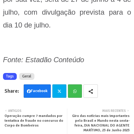
julho, com divulgação prevista para o
dia 10 de julho.
Fonte: Estadão Conteúdo
Tags
Geral
Facebook
Twit
Wha
ANTIGOS
MAIS RECENTES
Operação cumpre 7 mandados por
Giro das notícias mais importantes
ter
tsa
tentativa de fraude no concurso do
pelo Brasil e Mundo nesta sexta-
Corpo de Bombeiros
feira, DIA NACIONAL DO AGENTE
pp
MARÍTIMO, 23 de Junho 2023