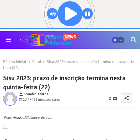
Página inicial
Geral
Sisu 2023: prazo de inscrição termina nesta quinta-
feira (22)
Sisu 2023: prazo de inscrição termina nesta
quinta-feira (22)
person
leandro santos
share
0
13:47
1 minutos atrás
Foto: Arquivo/Cidadeverde.com