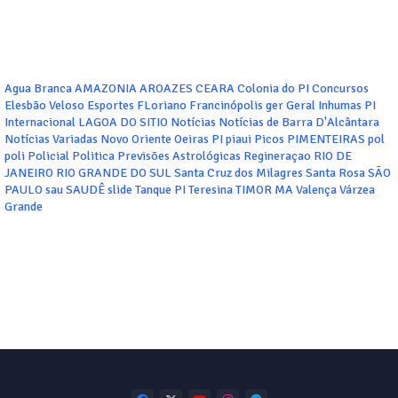
Agua Branca
AMAZONIA
AROAZES
CEARA
Colonia do PI
Concursos
Elesbão Veloso
Esportes
FLoriano
Francinópolis
ger
Geral
Inhumas PI
Internacional
LAGOA DO SITIO
Notícias
Notícias de Barra D'Alcântara
Notícias Variadas
Novo Oriente
Oeiras
PI
piaui
Picos
PIMENTEIRAS
pol
poli
Policial
Politica
Previsões Astrológicas
Regineraçao
RIO DE
JANEIRO
RIO GRANDE DO SUL
Santa Cruz dos Milagres
Santa Rosa
SÃO
PAULO
sau
SAUDÊ
slide
Tanque PI
Teresina
TIMOR MA
Valença
Várzea
Grande