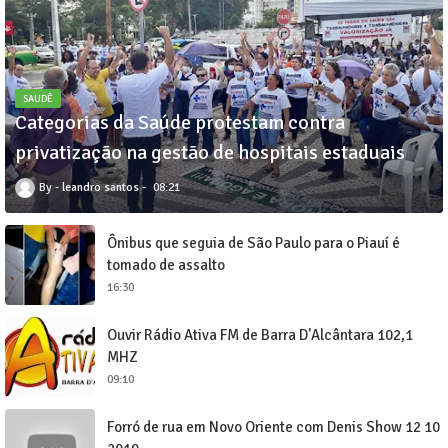
SAUDÊ
Categorias da Saúde protestam contra
privatização na gestão de hospitais estaduais
leandro santos
08:21
Ônibus que seguia de São Paulo para o Piauí é
tomado de assalto
16:30
Ouvir Rádio Ativa FM de Barra D'Alcântara 102,1
MHZ
09:10
Forró de rua em Novo Oriente com Denis Show 12 10