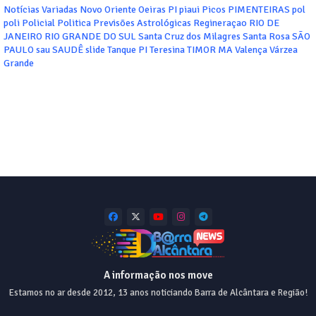
Notícias Variadas
Novo Oriente
Oeiras
PI
piaui
Picos
PIMENTEIRAS
pol
poli
Policial
Politica
Previsões Astrológicas
Regineraçao
RIO DE
JANEIRO
RIO GRANDE DO SUL
Santa Cruz dos Milagres
Santa Rosa
SÃO
PAULO
sau
SAUDÊ
slide
Tanque PI
Teresina
TIMOR MA
Valença
Várzea
Grande
A informação nos move
Estamos no ar desde 2012, 13 anos noticiando Barra de Alcântara e Região!