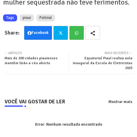
mulher sequestrada não teve ferimentos.
Tags
piaui
Policial
Facebook
Twit
Wha
ANTIGOS
MAIS RECENTES
Mais de 200 cidades piauienses
Equatorial Piauí realiza aula
ter
tsa
mantêm lixão a céu aberto
inaugural da Escola de Eletricistas
2023
pp
VOCÊ VAI GOSTAR DE LER
Mostrar mais
Error:
Nenhum resultado encontrado