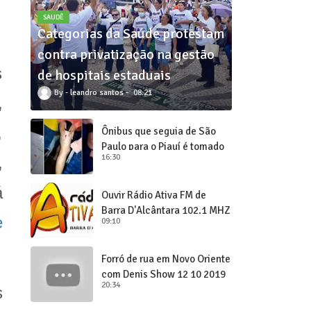
SAUDÊ
Categorias da Saúde protestam
contra privatização na gestão
s
de hospitais estaduais
leandro santos
08:21
,
,
Ônibus que seguia de São
Paulo para o Piauí é tomado
16:30
,
de assalto
á
Ouvir Rádio Ativa FM de
Barra D'Alcântara 102,1 MHZ
e
09:10
Forró de rua em Novo Oriente
com Denis Show 12 10 2019
20:34
s