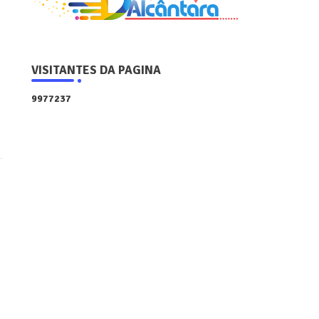
VISITANTES DA PAGINA
9
9
7
7
2
3
7