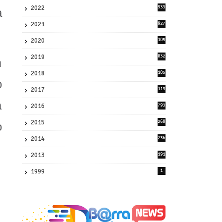
2022
933
a
2
2021
927
0
2020
105
58
2019
832
m
1
2018
105
21
o
2017
113
45
a
2016
793
8
2015
268
o
4
2014
236
4
2013
191
2
1999
1