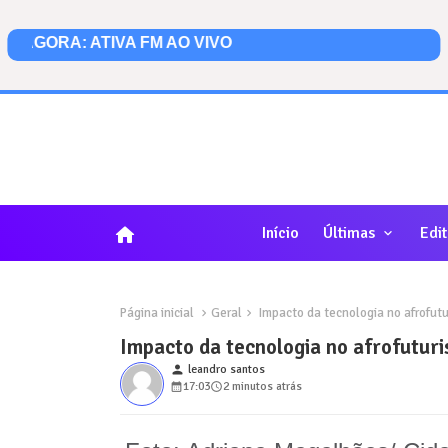
home
Início
Últimas
Edit
Página inicial
Geral
Impacto da tecnologia no afrofutu
Impacto da tecnologia no afrofutur
person
leandro santos
17:03
2 minutos atrás