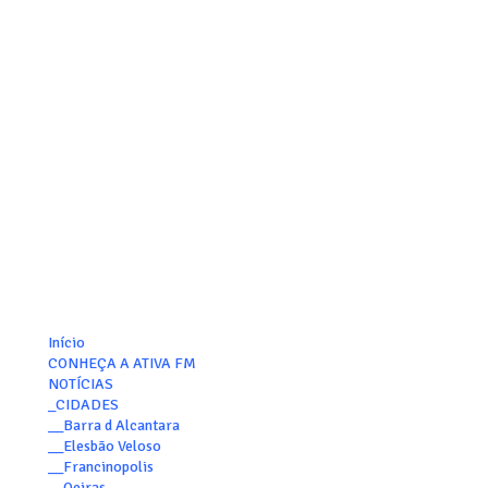
Início
CONHEÇA A ATIVA FM
NOTÍCIAS
_CIDADES
__Barra d Alcantara
__Elesbão Veloso
__Francinopolis
__Oeiras