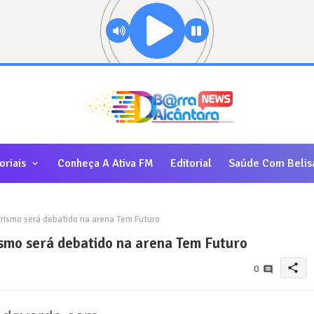
oriais
Conheça A Ativa FM
Editorial
Saúde Com Belis
rismo será debatido na arena Tem Futuro
ismo será debatido na arena Tem Futuro
share
0