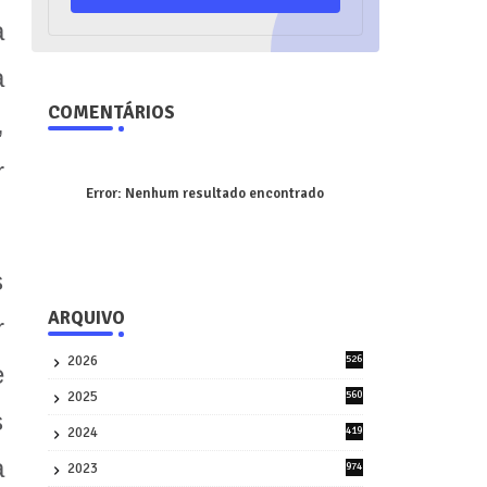
a
a
COMENTÁRIOS
,
r
Error:
Nenhum resultado encontrado
s
ARQUIVO
r
2026
526
e
9
2025
560
9
s
2024
419
3
a
2023
974
8