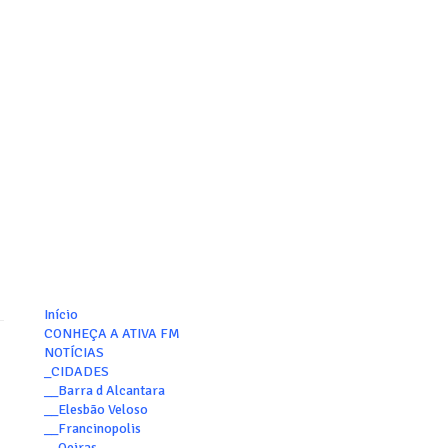
Início
CONHEÇA A ATIVA FM
NOTÍCIAS
_CIDADES
__Barra d Alcantara
__Elesbão Veloso
__Francinopolis
__Oeiras