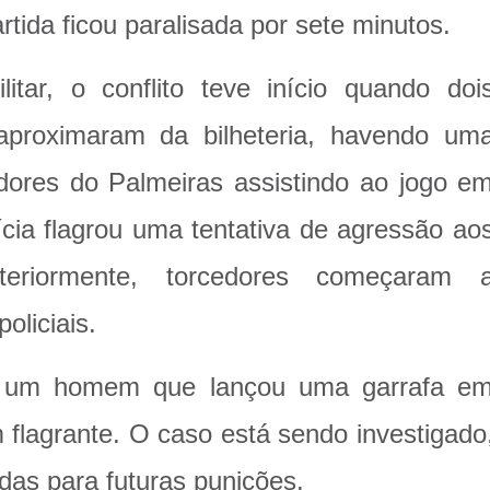
artida ficou paralisada por sete minutos.
tar, o conflito teve início quando doi
aproximaram da bilheteria, havendo um
dores do Palmeiras assistindo ao jogo e
ícia flagrou uma tentativa de agressão ao
teriormente, torcedores começaram 
oliciais.
ue um homem que lançou uma garrafa e
m flagrante. O caso está sendo investigado
das para futuras punições.