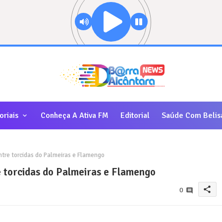
oriais
Conheça A Ativa FM
Editorial
Saúde Com Belis
ntre torcidas do Palmeiras e Flamengo
e torcidas do Palmeiras e Flamengo
share
0