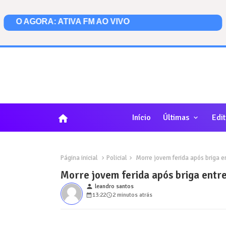
home
Início
Últimas
Edit
Página inicial
Policial
Morre jovem ferida após briga e
Morre jovem ferida após briga entr
person
leandro santos
13:22
2 minutos atrás