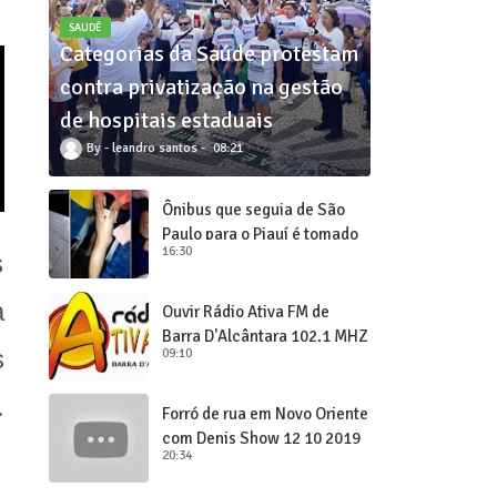
SAUDÊ
Categorias da Saúde protestam
contra privatização na gestão
de hospitais estaduais
leandro santos
08:21
Ônibus que seguia de São
Paulo para o Piauí é tomado
16:30
de assalto
s
a
Ouvir Rádio Ativa FM de
Barra D'Alcântara 102,1 MHZ
s
09:10
.
Forró de rua em Novo Oriente
com Denis Show 12 10 2019
20:34