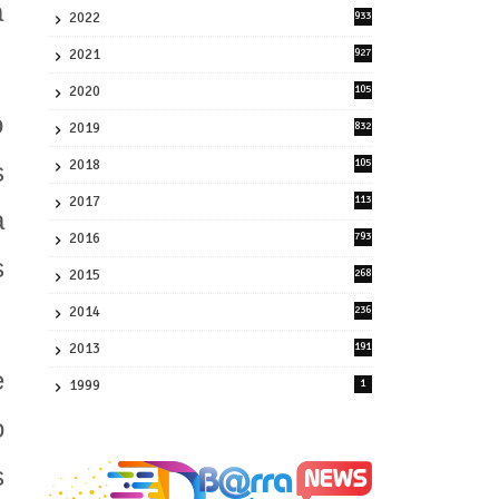
a
2022
933
2
2021
927
0
2020
105
58
o
2019
832
1
2018
105
s
21
2017
113
a
45
2016
793
8
s
2015
268
4
2014
236
4
2013
191
2
e
1999
1
o
s