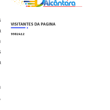
s
VISITANTES DA PAGINA
a
9
9
8
2
4
1
2
m
s
a
m
,