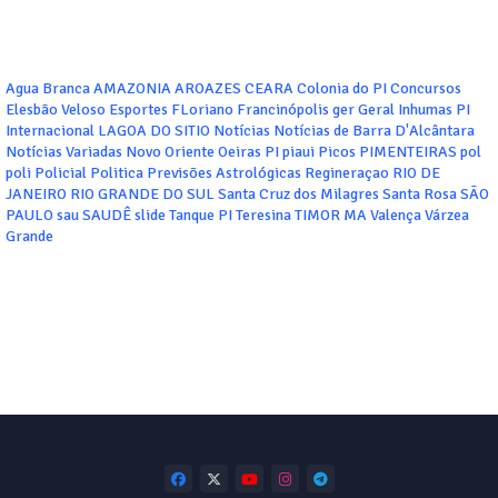
Agua Branca
AMAZONIA
AROAZES
CEARA
Colonia do PI
Concursos
Elesbão Veloso
Esportes
FLoriano
Francinópolis
ger
Geral
Inhumas PI
Internacional
LAGOA DO SITIO
Notícias
Notícias de Barra D'Alcântara
Notícias Variadas
Novo Oriente
Oeiras
PI
piaui
Picos
PIMENTEIRAS
pol
poli
Policial
Politica
Previsões Astrológicas
Regineraçao
RIO DE
JANEIRO
RIO GRANDE DO SUL
Santa Cruz dos Milagres
Santa Rosa
SÃO
PAULO
sau
SAUDÊ
slide
Tanque PI
Teresina
TIMOR MA
Valença
Várzea
Grande