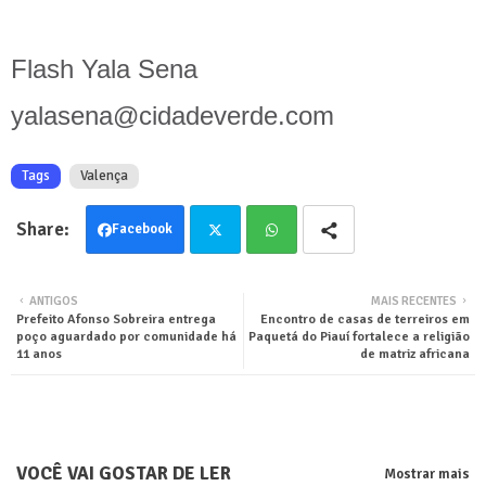
Flash Yala Sena
yalasena@cidadeverde.com
Tags
Valença
Facebook
Twit
Wha
ANTIGOS
MAIS RECENTES
Prefeito Afonso Sobreira entrega
Encontro de casas de terreiros em
ter
tsa
poço aguardado por comunidade há
Paquetá do Piauí fortalece a religião
11 anos
de matriz africana
pp
VOCÊ VAI GOSTAR DE LER
Mostrar mais