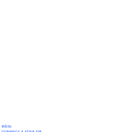
Início
CONHEÇA A ATIVA FM