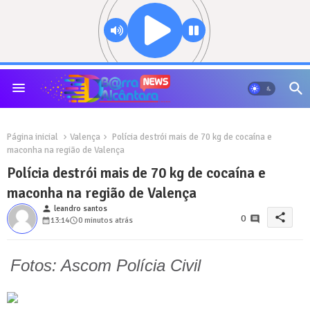
Página inicial
Valença
Polícia destrói mais de 70 kg de cocaína e
maconha na região de Valença
Polícia destrói mais de 70 kg de cocaína e
maconha na região de Valença
person
leandro santos
share
0
13:14
0 minutos atrás
Fotos: Ascom Polícia Civil