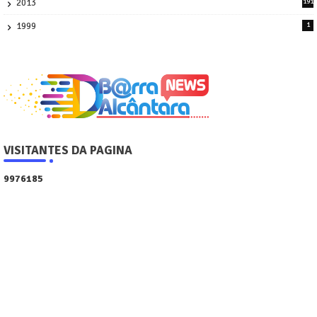
2013
191
2
1999
1
VISITANTES DA PAGINA
9
9
7
6
1
8
5