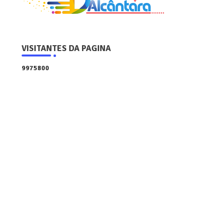
VISITANTES DA PAGINA
9
9
7
5
8
0
0