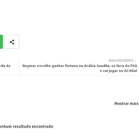
MAIS RECENTES
eda de
Neymar escolhe ganhar fortuna na Arábia Saudita, se livra do PSG
e vai jogar no Al-Hilal
Mostrar mais
nhum resultado encontrado