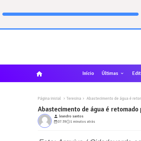
home
Início
Últimas
Edit
Página inicial
Teresina
Abastecimento de água é reto
Abastecimento de água é retomado 
person
leandro santos
07:39
1 minutos atrás