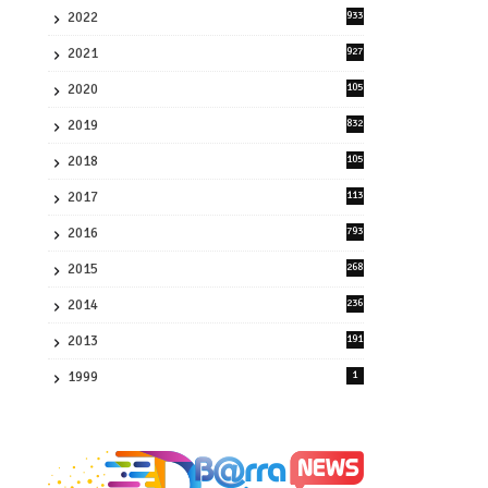
2022
933
2
2021
927
0
2020
105
58
2019
832
1
2018
105
21
2017
113
45
2016
793
8
2015
268
4
2014
236
4
2013
191
2
1999
1