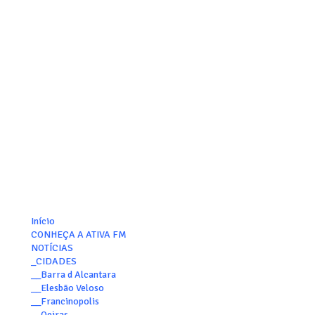
Início
CONHEÇA A ATIVA FM
NOTÍCIAS
_CIDADES
__Barra d Alcantara
__Elesbão Veloso
__Francinopolis
__Oeiras