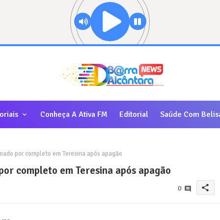
oriais
Conheça A Ativa FM
Editorial
Saúde Com Belis
mado por completo em Teresina após apagão
por completo em Teresina após apagão
share
0