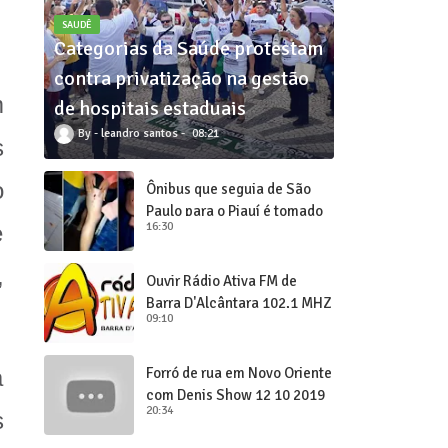
SAUDÊ
Categorias da Saúde protestam
contra privatização na gestão
m
de hospitais estaduais
leandro santos
08:21
s
o
Ônibus que seguia de São
Paulo para o Piauí é tomado
16:30
e
de assalto
,
Ouvir Rádio Ativa FM de
Barra D'Alcântara 102,1 MHZ
09:10
Forró de rua em Novo Oriente
á
com Denis Show 12 10 2019
20:34
s