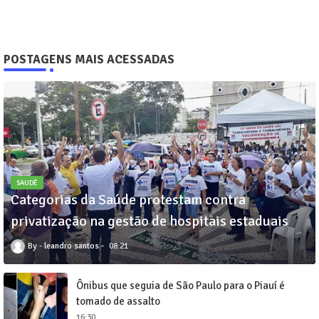
POSTAGENS MAIS ACESSADAS
SAUDÊ
Categorias da Saúde protestam contra
privatização na gestão de hospitais estaduais
leandro santos
08:21
Ônibus que seguia de São Paulo para o Piauí é
tomado de assalto
16:30