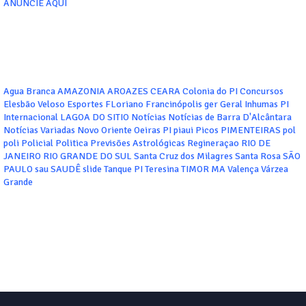
ANUNCIE AQUI
Agua Branca
AMAZONIA
AROAZES
CEARA
Colonia do PI
Concursos
Elesbão Veloso
Esportes
FLoriano
Francinópolis
ger
Geral
Inhumas PI
Internacional
LAGOA DO SITIO
Notícias
Notícias de Barra D'Alcântara
Notícias Variadas
Novo Oriente
Oeiras
PI
piaui
Picos
PIMENTEIRAS
pol
poli
Policial
Politica
Previsões Astrológicas
Regineraçao
RIO DE
JANEIRO
RIO GRANDE DO SUL
Santa Cruz dos Milagres
Santa Rosa
SÃO
PAULO
sau
SAUDÊ
slide
Tanque PI
Teresina
TIMOR MA
Valença
Várzea
Grande