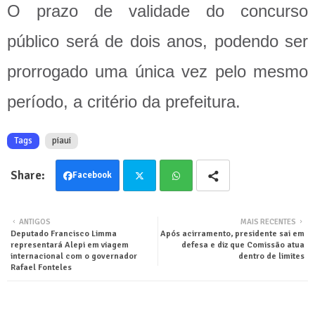
O prazo de validade do concurso
público será de dois anos, podendo ser
prorrogado uma única vez pelo mesmo
período, a critério da prefeitura.
Tags
piaui
Facebook
Twit
Wha
ANTIGOS
MAIS RECENTES
Deputado Francisco Limma
Após acirramento, presidente sai em
ter
tsa
representará Alepi em viagem
defesa e diz que Comissão atua
internacional com o governador
dentro de limites
pp
Rafael Fonteles