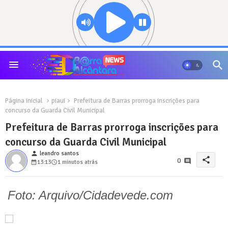
Página inicial
piaui
Prefeitura de Barras prorroga inscrições para
concurso da Guarda Civil Municipal
Prefeitura de Barras prorroga inscrições para
concurso da Guarda Civil Municipal
person
leandro santos
share
0
13:13
1 minutos atrás
Foto: Arquivo/Cidadevede.com