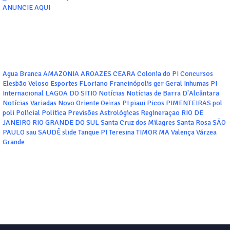
ANUNCIE AQUI
Agua Branca
AMAZONIA
AROAZES
CEARA
Colonia do PI
Concursos
Elesbão Veloso
Esportes
FLoriano
Francinópolis
ger
Geral
Inhumas PI
Internacional
LAGOA DO SITIO
Notícias
Notícias de Barra D'Alcântara
Notícias Variadas
Novo Oriente
Oeiras
PI
piaui
Picos
PIMENTEIRAS
pol
poli
Policial
Politica
Previsões Astrológicas
Regineraçao
RIO DE
JANEIRO
RIO GRANDE DO SUL
Santa Cruz dos Milagres
Santa Rosa
SÃO
PAULO
sau
SAUDÊ
slide
Tanque PI
Teresina
TIMOR MA
Valença
Várzea
Grande