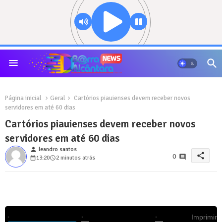
Página inicial
Geral
Cartórios piauienses devem receber novos
servidores em até 60 dias
Cartórios piauienses devem receber novos
servidores em até 60 dias
person
leandro santos
share
0
13:20
2 minutos atrás
Imprimir