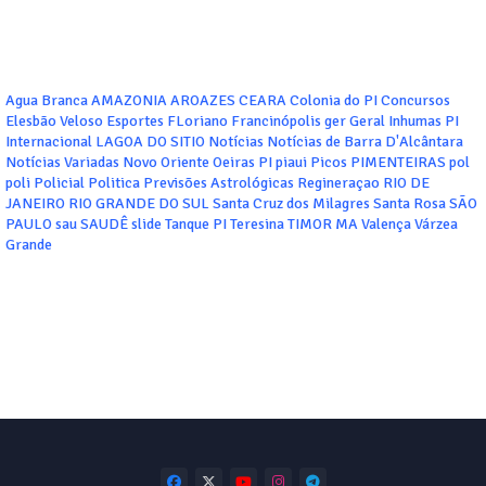
Agua Branca
AMAZONIA
AROAZES
CEARA
Colonia do PI
Concursos
Elesbão Veloso
Esportes
FLoriano
Francinópolis
ger
Geral
Inhumas PI
Internacional
LAGOA DO SITIO
Notícias
Notícias de Barra D'Alcântara
Notícias Variadas
Novo Oriente
Oeiras
PI
piaui
Picos
PIMENTEIRAS
pol
poli
Policial
Politica
Previsões Astrológicas
Regineraçao
RIO DE
JANEIRO
RIO GRANDE DO SUL
Santa Cruz dos Milagres
Santa Rosa
SÃO
PAULO
sau
SAUDÊ
slide
Tanque PI
Teresina
TIMOR MA
Valença
Várzea
Grande