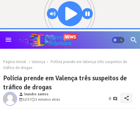
Página inicial
Valença
Polícia prende em Valença três suspeitos de
tráfico de drogas
Polícia prende em Valença três suspeitos de
tráfico de drogas
person
leandro santos
share
0
12:57
1 minutos atrás