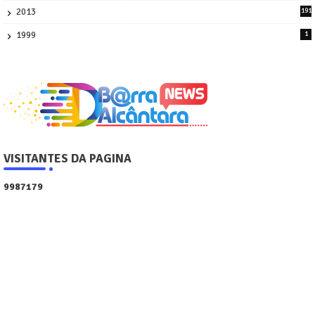
2013
191
2
1999
1
VISITANTES DA PAGINA
9
9
8
7
1
7
9