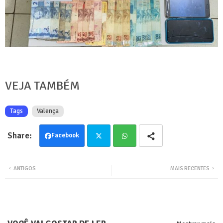
VEJA TAMBÉM
Tags
Valença
Facebook
Twit
Wha
ANTIGOS
MAIS RECENTES
ter
tsa
pp