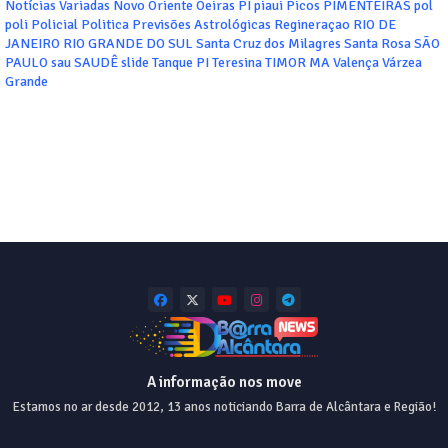
Notícias Variadas
Novo Oriente
Oeiras
PI
piaui
Picos
PIMENTEIRAS
pol
poli
Policial
Politica
Previsões Astrológicas
Regineraçao
RIO DE
JANEIRO
RIO GRANDE DO SUL
Santa Cruz dos Milagres
Santa Rosa
SÃO
PAULO
sau
SAUDÊ
slide
Tanque PI
Teresina
TIMOR MA
Valença
Várzea
Grande
A informação nos move
Estamos no ar desde 2012, 13 anos noticiando Barra de Alcântara e Região!