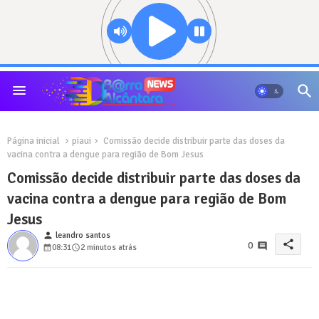
Página inicial
piaui
Comissão decide distribuir parte das doses da
vacina contra a dengue para região de Bom Jesus
Comissão decide distribuir parte das doses da
vacina contra a dengue para região de Bom
Jesus
person
leandro santos
share
0
08:31
2 minutos atrás