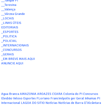
__Tanque PI
__Teresina
__Valença
__Várzea Grande
_LOCAIS
_LINKS ÚTEIS
EDITORIAIS
_ESPORTES
_POLITICA
_POLICIAL
_INTERNACIONAIS
_CONCURSOS
_GERAIS
_EM BREVE MAIS AQUI
ANUNCIE AQUI
Agua Branca
AMAZONIA
AROAZES
CEARA
Colonia do PI
Concursos
Elesbão Veloso
Esportes
FLoriano
Francinópolis
ger
Geral
Inhumas PI
Internacional
LAGOA DO SITIO
Notícias
Notícias de Barra D'Alcântara