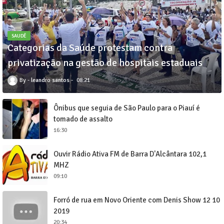
SAUDÊ
Categorias da Saúde protestam contra
privatização na gestão de hospitais estaduais
leandro santos
08:21
Ônibus que seguia de São Paulo para o Piauí é
tomado de assalto
16:30
Ouvir Rádio Ativa FM de Barra D'Alcântara 102,1
MHZ
09:10
Forró de rua em Novo Oriente com Denis Show 12 10
2019
20:34