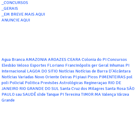
_CONCURSOS
_GERAIS
_EM BREVE MAIS AQUI
ANUNCIE AQUI
Agua Branca
AMAZONIA
AROAZES
CEARA
Colonia do PI
Concursos
Elesbão Veloso
Esportes
FLoriano
Francinópolis
ger
Geral
Inhumas PI
Internacional
LAGOA DO SITIO
Notícias
Notícias de Barra D'Alcântara
Notícias Variadas
Novo Oriente
Oeiras
PI
piaui
Picos
PIMENTEIRAS
pol
poli
Policial
Politica
Previsões Astrológicas
Regineraçao
RIO DE
JANEIRO
RIO GRANDE DO SUL
Santa Cruz dos Milagres
Santa Rosa
SÃO
PAULO
sau
SAUDÊ
slide
Tanque PI
Teresina
TIMOR MA
Valença
Várzea
Grande