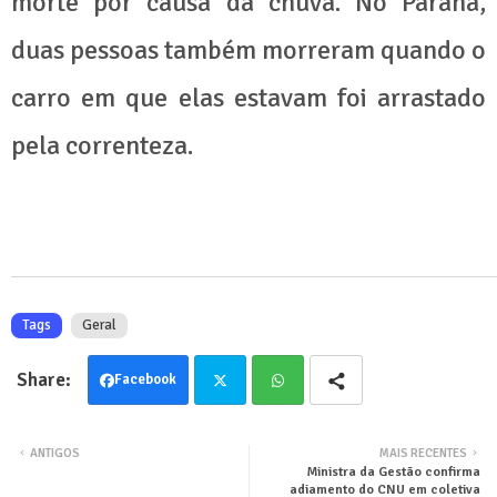
morte por causa da chuva. No Paraná,
duas pessoas também morreram quando o
carro em que elas estavam foi arrastado
pela correnteza.
Tags
Geral
Facebook
Twit
Wha
ANTIGOS
MAIS RECENTES
Ministra da Gestão confirma
ter
tsa
adiamento do CNU em coletiva