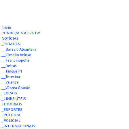
Início
CONHEÇA A ATIVA FM
NOTÍCIAS
_CIDADES
__Barra d Alcantara
__Elesbão Veloso
__Francinopolis
__Oeiras
__Tanque PI
__Teresina
__Valença
__Várzea Grande
_LOCAIS
_LINKS ÚTEIS
EDITORIAIS
_ESPORTES
_POLITICA
_POLICIAL
_INTERNACIONAIS