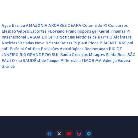
Agua Branca
AMAZONIA
AROAZES
CEARA
Colonia do PI
Concursos
Elesbão Veloso
Esportes
FLoriano
Francinópolis
ger
Geral
Inhumas PI
Internacional
LAGOA DO SITIO
Notícias
Notícias de Barra D'Alcântara
Notícias Variadas
Novo Oriente
Oeiras
PI
piaui
Picos
PIMENTEIRAS
pol
poli
Policial
Politica
Previsões Astrológicas
Regineraçao
RIO DE
JANEIRO
RIO GRANDE DO SUL
Santa Cruz dos Milagres
Santa Rosa
SÃO
PAULO
sau
SAUDÊ
slide
Tanque PI
Teresina
TIMOR MA
Valença
Várzea
Grande