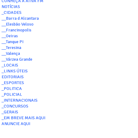
CONHEÇA A ATIVA FM
NOTÍCIAS
_CIDADES
__Barra d Alcantara
__Elesbão Veloso
__Francinopolis
__Oeiras
__Tanque PI
__Teresina
__Valença
__Várzea Grande
_LOCAIS
_LINKS ÚTEIS
EDITORIAIS
_ESPORTES
_POLITICA
_POLICIAL
_INTERNACIONAIS
_CONCURSOS
_GERAIS
_EM BREVE MAIS AQUI
ANUNCIE AQUI