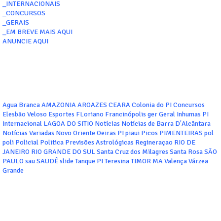
_INTERNACIONAIS
_CONCURSOS
_GERAIS
_EM BREVE MAIS AQUI
ANUNCIE AQUI
Agua Branca
AMAZONIA
AROAZES
CEARA
Colonia do PI
Concursos
Elesbão Veloso
Esportes
FLoriano
Francinópolis
ger
Geral
Inhumas PI
Internacional
LAGOA DO SITIO
Notícias
Notícias de Barra D'Alcântara
Notícias Variadas
Novo Oriente
Oeiras
PI
piaui
Picos
PIMENTEIRAS
pol
poli
Policial
Politica
Previsões Astrológicas
Regineraçao
RIO DE
JANEIRO
RIO GRANDE DO SUL
Santa Cruz dos Milagres
Santa Rosa
SÃO
PAULO
sau
SAUDÊ
slide
Tanque PI
Teresina
TIMOR MA
Valença
Várzea
Grande