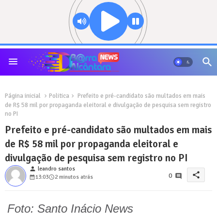
Página inicial
Politica
Prefeito e pré-candidato são multados em mais
de R$ 58 mil por propaganda eleitoral e divulgação de pesquisa sem registro
no PI
Prefeito e pré-candidato são multados em mais
de R$ 58 mil por propaganda eleitoral e
divulgação de pesquisa sem registro no PI
person
leandro santos
share
0
13:03
2 minutos atrás
Foto: Santo Inácio News