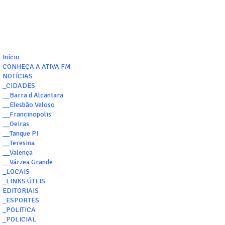
Início
CONHEÇA A ATIVA FM
NOTÍCIAS
_CIDADES
__Barra d Alcantara
__Elesbão Veloso
__Francinopolis
__Oeiras
__Tanque PI
__Teresina
__Valença
__Várzea Grande
_LOCAIS
_LINKS ÚTEIS
EDITORIAIS
_ESPORTES
_POLITICA
_POLICIAL