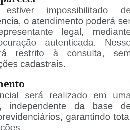
estiver impossibilitado d
cia, o atendimento poderá se
presentante legal, mediant
ocuração autenticada. Ness
á restrito à consulta, se
ções cadastrais.
mento
ncial será realizado em um
ca, independente da base d
revidenciários, garantindo tota
ções.