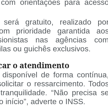
, com orientações para acess
será gratuito, realizado po
com prioridade garantida ao
ionistas nas agências co
ilas ou guichês exclusivos.
car o atendimento
disponível de forma contínua
olicitar o ressarcimento. Todo
ranquilidade. “Não precisa s
 início”, adverte o INSS.