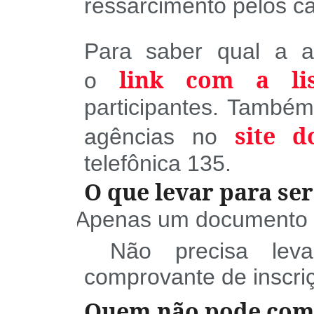
ressarcimento pelos ca
Para saber qual a a
link com a li
o
participantes. Também 
site d
agências no
telefônica 135.
O que levar para se
Apenas um documento de 
§
Não precisa leva
§
comprovante de inscri
Quem não pode com