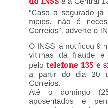
do INSS
e a Central 13
“Caso o segurado já 
meios, não é neces
Correios”, adverte o I
O INSS já notificou 9
vítimas da fraude 
telefone 135 e 
pelo
a partir do dia 30 
Correios.
Até o domingo (25
aposentados e pens