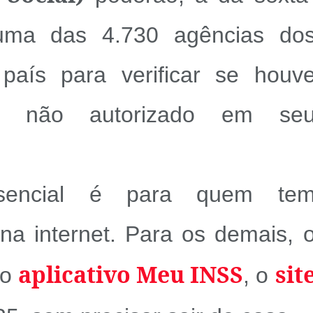
r uma das 4.730 agências do
país para verificar se houv
ivo não autorizado em se
esencial é para quem te
na internet. Para os demais, 
aplicativo Meu INSS
sit
lo
, o