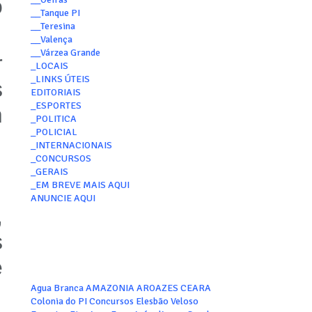
o
__Tanque PI
__Teresina
__Valença
__Várzea Grande
r
_LOCAIS
_LINKS ÚTEIS
s
EDITORIAIS
_ESPORTES
m
_POLITICA
_POLICIAL
_INTERNACIONAIS
_CONCURSOS
_GERAIS
_EM BREVE MAIS AQUI
ANUNCIE AQUI
,
s
e
Agua Branca
AMAZONIA
AROAZES
CEARA
Colonia do PI
Concursos
Elesbão Veloso