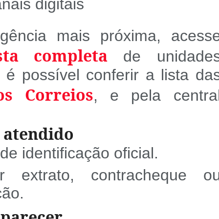
nais digitais
gência mais próxima, acess
sta completa
de unidade
é possível conferir a lista da
os Correios
, e pela centra
r atendido
identificação oficial.
r extrato, contracheque o
ção.
parecer