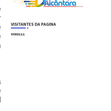
e
r
VISITANTES DA PAGINA
e
e
9
9
8
0
1
1
1
m
a
e
l