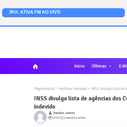
home
Início
Últimas
Edit
Página inicial
Notícias Variadas
INSS divulga lista de 
INSS divulga lista de agências dos 
indevido
person
leandro santos
13:51
2 minutos atrás