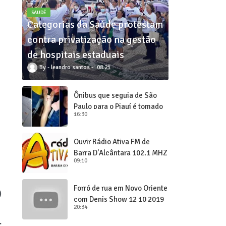
SAUDÊ
Categorias da Saúde protestam
contra privatização na gestão
de hospitais estaduais
leandro santos
08:21
Ônibus que seguia de São
Paulo para o Piauí é tomado
16:30
de assalto
Ouvir Rádio Ativa FM de
Barra D'Alcântara 102,1 MHZ
09:10
o
Forró de rua em Novo Oriente
com Denis Show 12 10 2019
20:34
-