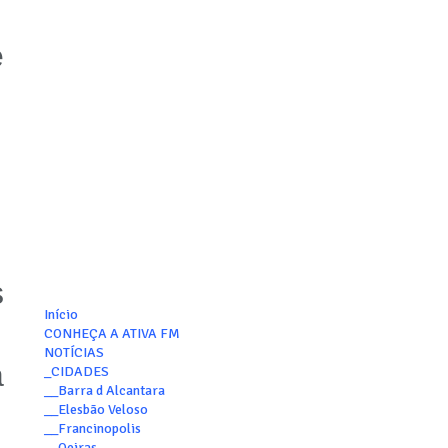
e
s
Início
CONHEÇA A ATIVA FM
NOTÍCIAS
a
_CIDADES
__Barra d Alcantara
__Elesbão Veloso
__Francinopolis
__Oeiras