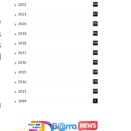
2022
933
2
2021
927
e
0
2020
105
58
s
2019
832
1
s
2018
105
21
2017
113
l
45
2016
793
8
2015
268
4
2014
236
4
2013
191
2
1999
1
u