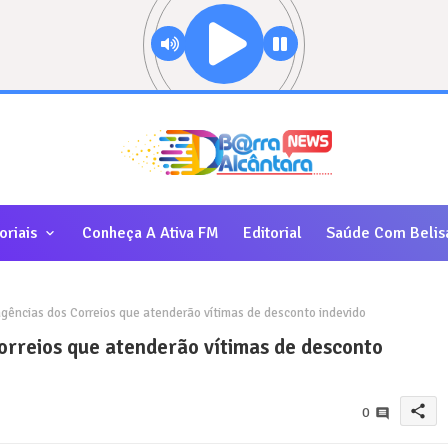
oriais
Conheça A Ativa FM
Editorial
Saúde Com Belis
agências dos Correios que atenderão vítimas de desconto indevido
Correios que atenderão vítimas de desconto
share
0