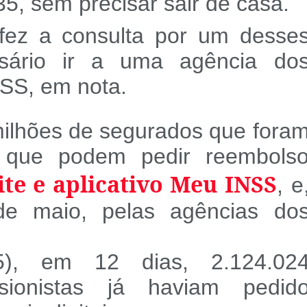
5, sem precisar sair de casa.
fez a consulta por um desse
sário ir a uma agência do
NSS, em nota.
 milhões de segurados que fora
e que podem pedir reembols
site e aplicativo Meu INSS
, e
de maio, pelas agências do
), em 12 dias, 2.124.02
ionistas já haviam pedid