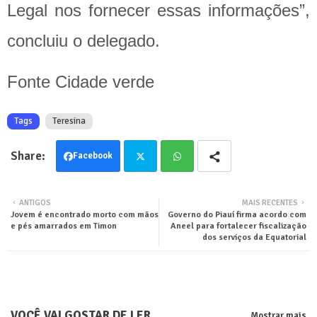
Legal nos fornecer essas informações”,
concluiu o delegado.
Fonte Cidade verde
Tags
Teresina
Facebook
Twit
Wha
ANTIGOS
MAIS RECENTES
Jovem é encontrado morto com mãos
Governo do Piauí firma acordo com
ter
tsa
e pés amarrados em Timon
Aneel para fortalecer fiscalização
dos serviços da Equatorial
pp
VOCÊ VAI GOSTAR DE LER
Mostrar mais