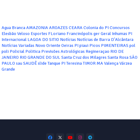
Agua Branca
AMAZONIA
AROAZES
CEARA
Colonia do PI
Concursos
Elesbão Veloso
Esportes
FLoriano
Francinópolis
ger
Geral
Inhumas PI
Internacional
LAGOA DO SITIO
Notícias
Notícias de Barra D'Alcântara
Notícias Variadas
Novo Oriente
Oeiras
PI
piaui
Picos
PIMENTEIRAS
pol
poli
Policial
Politica
Previsões Astrológicas
Regineraçao
RIO DE
JANEIRO
RIO GRANDE DO SUL
Santa Cruz dos Milagres
Santa Rosa
SÃO
PAULO
sau
SAUDÊ
slide
Tanque PI
Teresina
TIMOR MA
Valença
Várzea
Grande