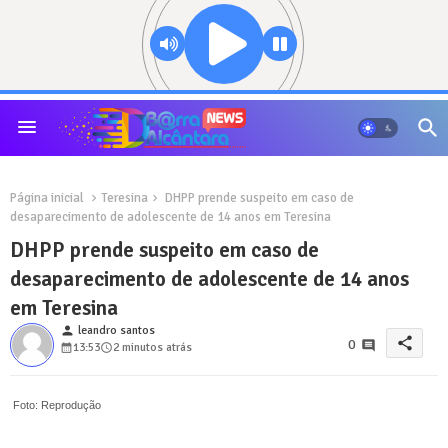
Página inicial
Teresina
DHPP prende suspeito em caso de
desaparecimento de adolescente de 14 anos em Teresina
DHPP prende suspeito em caso de
desaparecimento de adolescente de 14 anos
em Teresina
person
leandro santos
share
0
13:53
2 minutos atrás
Foto: Reprodução