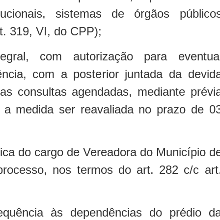
itucionais, sistemas de órgãos público
rt. 319, VI, do CPP);
ntegral, com autorização para eventua
ncia, com a posterior juntada da devid
as consultas agendadas, mediante prévi
do a medida ser reavaliada no prazo de 0
ica do cargo de Vereadora do Município d
processo, nos termos do art. 282 c/c art
requência às dependências do prédio d