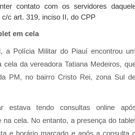
ter contato com os servidores daquel
c/c art. 319, inciso II, do CPP
let em cela
l, a Polícia Militar do Piauí encontrou u
na cela da vereadora Tatiana Medeiros, qu
da PM, no bairro Cristo Rei, zona Sul d
r estava tendo consultas online apó
 na cela. No entanto, a presença do table
ta e horário marcado e após a consulta 