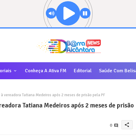
oriais
Conheça A Ativa FM
Editorial
Saúde Com Belis
r à vereadora Tatiana Medeiros após 2 meses de prisão pela PF
ereadora Tatiana Medeiros após 2 meses de prisão
share
0