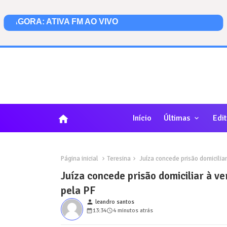
home
Início
Últimas
Edit
Página inicial
Teresina
Juíza concede prisão domicilia
Juíza concede prisão domiciliar à v
pela PF
person
leandro santos
13:34
4 minutos atrás