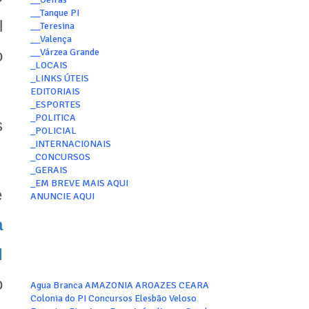
__Tanque PI
l
__Teresina
__Valença
__Várzea Grande
o
_LOCAIS
_LINKS ÚTEIS
EDITORIAIS
_ESPORTES
_POLITICA
s
_POLICIAL
_INTERNACIONAIS
_CONCURSOS
_GERAIS
_EM BREVE MAIS AQUI
e
ANUNCIE AQUI
a
l
o
Agua Branca
AMAZONIA
AROAZES
CEARA
Colonia do PI
Concursos
Elesbão Veloso