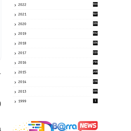
2022
933
2
2021
927
0
2020
105
58
2019
832
1
2018
105
21
2017
113
45
2016
793
8
2015
268
r
4
2014
236
4
2013
191
2
1999
1
)
a