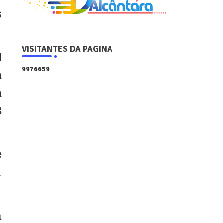
s
VISITANTES DA PAGINA
l
9
9
7
6
6
5
9
a
a
3
e
.
a