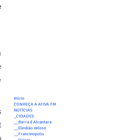
e
m
e
e
Início
CONHEÇA A ATIVA FM
s
NOTÍCIAS
_CIDADES
__Barra d Alcantara
t
__Elesbão Veloso
__Francinopolis
o
__Oeiras