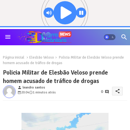
Página inicial
Elesbão Veloso
Policia Militar de Elesbão Veloso prende
homem acusado de tráfico de drogas
Policia Militar de Elesbão Veloso prende
homem acusado de tráfico de drogas
person
leandro santos
share
0
20:04
1 minutos atrás