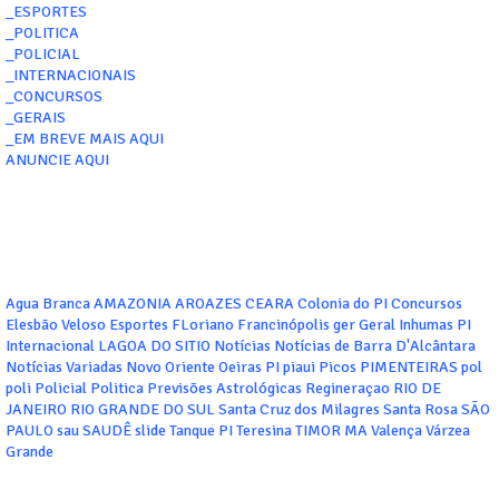
_ESPORTES
_POLITICA
_POLICIAL
_INTERNACIONAIS
_CONCURSOS
_GERAIS
_EM BREVE MAIS AQUI
ANUNCIE AQUI
Agua Branca
AMAZONIA
AROAZES
CEARA
Colonia do PI
Concursos
Elesbão Veloso
Esportes
FLoriano
Francinópolis
ger
Geral
Inhumas PI
Internacional
LAGOA DO SITIO
Notícias
Notícias de Barra D'Alcântara
Notícias Variadas
Novo Oriente
Oeiras
PI
piaui
Picos
PIMENTEIRAS
pol
poli
Policial
Politica
Previsões Astrológicas
Regineraçao
RIO DE
JANEIRO
RIO GRANDE DO SUL
Santa Cruz dos Milagres
Santa Rosa
SÃO
PAULO
sau
SAUDÊ
slide
Tanque PI
Teresina
TIMOR MA
Valença
Várzea
Grande