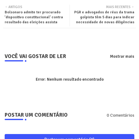
ANTIGOS
MAIS RECENTES
Bolsonaro admite ter procurado
PGR e advogados de réus da trama
ter
tsa
‘dispositivo constitucional’ contra
golpista têm 5 dias para indicar
resultado das eleições assista
necessidade de novas diligências
pp
VOCÊ VAI GOSTAR DE LER
Mostrar mais
Error:
Nenhum resultado encontrado
POSTAR UM COMENTÁRIO
0 Comentários