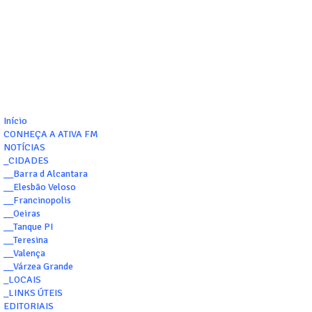
Início
CONHEÇA A ATIVA FM
NOTÍCIAS
_CIDADES
__Barra d Alcantara
__Elesbão Veloso
__Francinopolis
__Oeiras
__Tanque PI
__Teresina
__Valença
__Várzea Grande
_LOCAIS
_LINKS ÚTEIS
EDITORIAIS