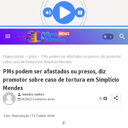
Página inicial
piaui
PMs podem ser afastados ou presos, diz promotor
sobre caso de tortura em Simplício Mendes
PMs podem ser afastados ou presos, diz
promotor sobre caso de tortura em Simplício
Mendes
person
leandro santos
share
0
08:08
3 minutos atrás
Foto: Reprodução / TV Cidade Verde
F