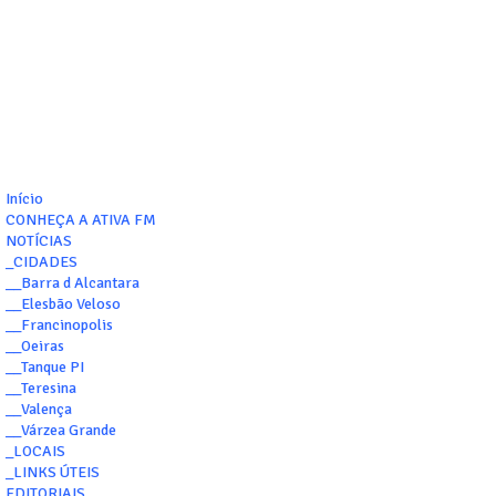
Início
CONHEÇA A ATIVA FM
NOTÍCIAS
_CIDADES
__Barra d Alcantara
__Elesbão Veloso
__Francinopolis
__Oeiras
__Tanque PI
__Teresina
__Valença
__Várzea Grande
_LOCAIS
_LINKS ÚTEIS
EDITORIAIS