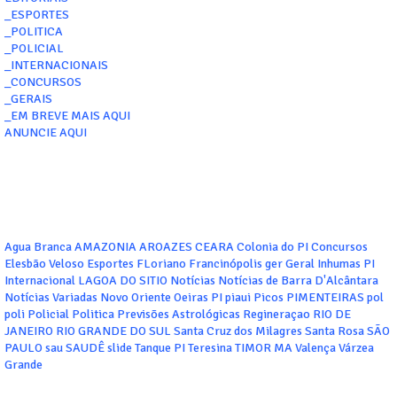
_ESPORTES
_POLITICA
_POLICIAL
_INTERNACIONAIS
_CONCURSOS
_GERAIS
_EM BREVE MAIS AQUI
ANUNCIE AQUI
Agua Branca
AMAZONIA
AROAZES
CEARA
Colonia do PI
Concursos
Elesbão Veloso
Esportes
FLoriano
Francinópolis
ger
Geral
Inhumas PI
Internacional
LAGOA DO SITIO
Notícias
Notícias de Barra D'Alcântara
Notícias Variadas
Novo Oriente
Oeiras
PI
piaui
Picos
PIMENTEIRAS
pol
poli
Policial
Politica
Previsões Astrológicas
Regineraçao
RIO DE
JANEIRO
RIO GRANDE DO SUL
Santa Cruz dos Milagres
Santa Rosa
SÃO
PAULO
sau
SAUDÊ
slide
Tanque PI
Teresina
TIMOR MA
Valença
Várzea
Grande