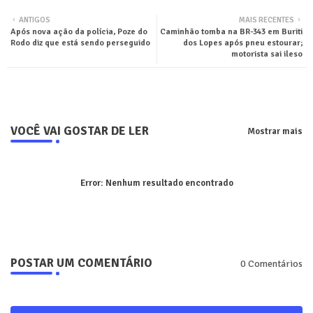
Twit
Wha
ANTIGOS
MAIS RECENTES
Após nova ação da polícia, Poze do
Caminhão tomba na BR-343 em Buriti
ter
tsa
Rodo diz que está sendo perseguido
dos Lopes após pneu estourar;
motorista sai ileso
pp
VOCÊ VAI GOSTAR DE LER
Mostrar mais
Error:
Nenhum resultado encontrado
POSTAR UM COMENTÁRIO
0 Comentários