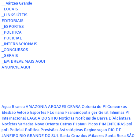
__Várzea Grande
_LOCAIS
_LINKS ÚTEIS
EDITORIAIS
_ESPORTES
_POLITICA
_POLICIAL
_INTERNACIONAIS
_CONCURSOS
_GERAIS
_EM BREVE MAIS AQUI
ANUNCIE AQUI
Agua Branca
AMAZONIA
AROAZES
CEARA
Colonia do PI
Concursos
Elesbão Veloso
Esportes
FLoriano
Francinópolis
ger
Geral
Inhumas PI
Internacional
LAGOA DO SITIO
Notícias
Notícias de Barra D'Alcântara
Notícias Variadas
Novo Oriente
Oeiras
PI
piaui
Picos
PIMENTEIRAS
pol
poli
Policial
Politica
Previsões Astrológicas
Regineraçao
RIO DE
JANEIRO
RIO GRANDE DO SUL
Santa Cruz dos Milagres
Santa Rosa
SÃO