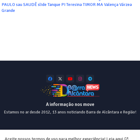
PAULO
sau
SAUDÊ
slide
Tanque PI
Teresina
TIMOR MA
Valença
Várzea
Grande
A informação nos move
Estamos no ar desde 2012, 13 anos noticiando Barra de Alcântara e Região!
Home
About
Contact us
Privacy Policy
Aceite nossos termos de uso para melhor experiência!
Leia aqui