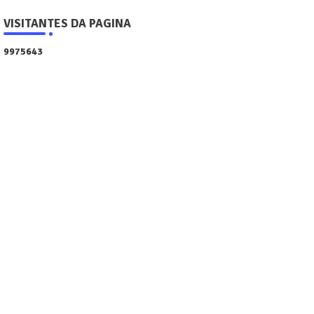
VISITANTES DA PAGINA
9
9
7
5
6
4
3