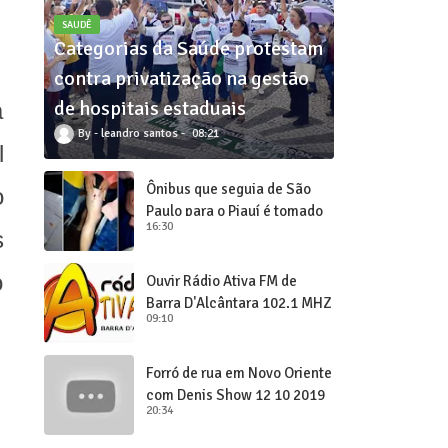
SAUDÊ
Categorias da Saúde protestam
contra privatização na gestão
de hospitais estaduais
á
leandro santos
08:21
l
Ônibus que seguia de São
o
Paulo para o Piauí é tomado
16:30
de assalto
s
o
Ouvir Rádio Ativa FM de
Barra D'Alcântara 102,1 MHZ
09:10
Forró de rua em Novo Oriente
com Denis Show 12 10 2019
20:34