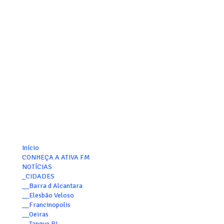
Início
CONHEÇA A ATIVA FM
NOTÍCIAS
_CIDADES
__Barra d Alcantara
__Elesbão Veloso
__Francinopolis
__Oeiras
__Tanque PI