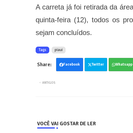
A carreta já foi retirada da áre
quinta-feira (12), todos os p
sejam concluídos.
Tags
piaui
Facebook
Twitter
Whatsapp
ANTIGOS
VOCÊ VAI GOSTAR DE LER