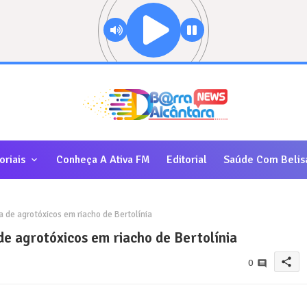
oriais
Conheça A Ativa FM
Editorial
Saúde Com Belis
de agrotóxicos em riacho de Bertolínia
e agrotóxicos em riacho de Bertolínia
share
0