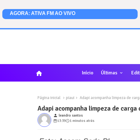
home
Início
Últimas
Edit
Página inicial
piaui
Adapi acompanha limpeza de carga 
Adapi acompanha limpeza de carga d
person
leandro santos
13:39
1 minutos atrás